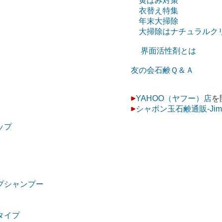
黄ばみ対策
衣替え特集
年末大掃除
大掃除はナチュラルク
界面活性剤とは
友の会石鹸Ｑ＆Ａ
YAHOO（ヤフー）店
を
シャボン玉石鹸通販-Ji
ップ
プシャンプー
タイプ