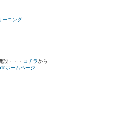
リーニング
開設・・・
コチラ
から
mdoホームページ