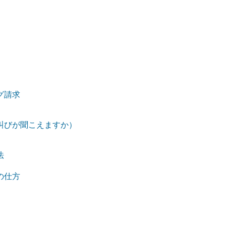
グ請求
叫びが聞こえますか）
法
の仕方