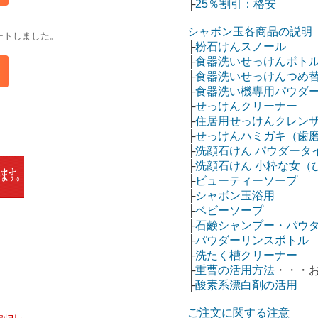
├
25％割引：格安
シャボン玉各商品の説明
ートしました。
├
粉石けんスノール
├
食器洗いせっけんボト
├
食器洗いせっけんつめ
├
食器洗い機専用パウダ
├
せっけんクリーナー
├
住居用せっけんクレン
├
せっけんハミガキ（歯
├
洗顔石けん パウダータ
├
洗顔石けん 小粋な女（
├
ビューティーソープ
├
シャボン玉浴用
├
ベビーソープ
├
石鹸シャンプー・パウ
├
パウダーリンスボトル
├
洗たく槽クリーナー
├
重曹の活用方法
・・・
├
酸素系漂白剤の活用
ご注文に関する注意