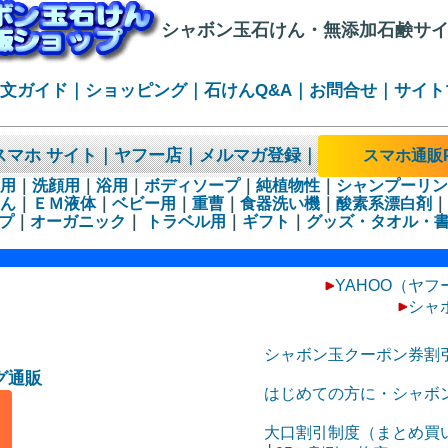
シャボン玉石けん・無添加石鹸サ
注文ガイド
｜
ショッピング
｜
石けんQ&A
｜
お問合せ
｜
サイト
スマホ サイト
｜
ヤフー店
｜
メルマガ登録
｜
スマホ通販P
用
｜
洗顔用
｜
浴用
｜
ボディソープ
｜
純植物性
｜
シャンプーリン
ん
｜
ＥＭ液体
｜
ベビー用
｜
重曹
｜
食器洗い機
｜
酸素系漂白剤
｜
プ
｜
オーガニック
｜
トラベル用
｜
ギフト
｜
グッズ・タオル・
YAHOO（ヤフ
シャ
シャボン玉クーポン券割
グ通販
はじめての方に・シャボ
大口割引制度（まとめ買