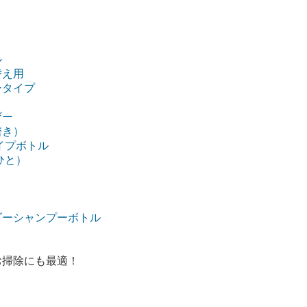
ル
替え用
ータイプ
ザー
磨き）
イプボトル
ひと）
ダーシャンプーボトル
お掃除にも最適！