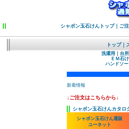
シャボン玉石けんトップ
｜
ご
トップ
｜
洗濯用
｜
台所
ＥＭ石け
ハンドソー
新着情報
↓ご注文はこちらから↓
シャボン玉石けんカタロ
シャボン玉石けん通販
ユーネット