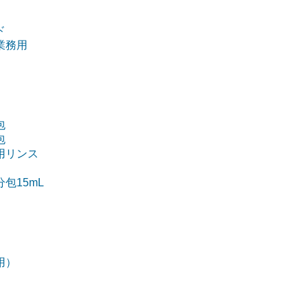
ド
業務用
包
包
用リンス
包15mL
用）