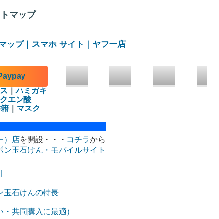
イトマップ
マップ
｜
スマホ サイト
｜
ヤフー店
aypay
ス
｜
ハミガキ
クエン酸
書籍
｜
マスク
ー）店
を開設・・・
コチラ
から
ボン玉石けん・モバイルサイト
引
ン玉石けんの特長
い・共同購入に最適）