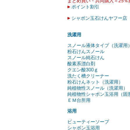
まとめ買い・共同購入＜25％
ポイント割引
シャボン玉石けんヤフー店
洗濯用
スノール液体タイプ（洗濯用
粉石けんスノール
スノール純石けん
酸素系漂白剤
クエン酸300ｇ
洗たく槽クリーナー
粉石けんネット（洗濯用）
純植物性スノール（洗濯用）
純植物性シャボン玉浴用（固
ＥＭ台所用
浴用
ビューティーソープ
シャボン玉浴用