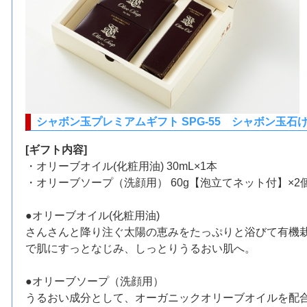
シャボン玉プレミアムギフト SPG-55 シャボン玉石
[ギフト内容]
・オリーブオイル(化粧用油) 30mL×1本
・オリーブソープ（洗顔用） 60g【泡立てネット付】×2
●オリーブオイル(化粧用油)
さんさんと降り注ぐ太陽の恵みをたっぷりと浴びて有機栽
で肌にすっとなじみ、しっとりうるおい肌へ。
●オリーブソープ（洗顔用）
うるおい成分として、オーガニックオリーブオイルを配