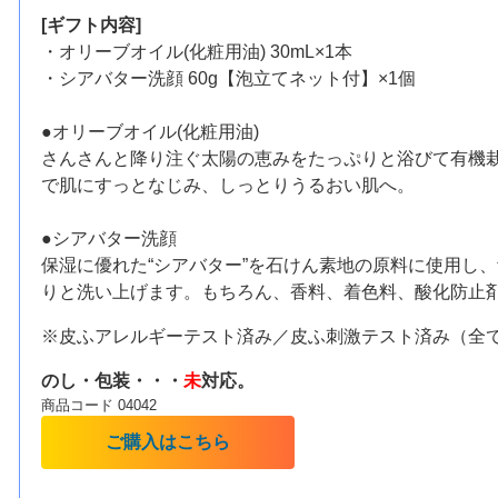
[ギフト内容]
・オリーブオイル(化粧用油) 30mL×1本
・シアバター洗顔 60g【泡立てネット付】×1個
●オリーブオイル(化粧用油)
さんさんと降り注ぐ太陽の恵みをたっぷりと浴びて有機栽
で肌にすっとなじみ、しっとりうるおい肌へ。
●シアバター洗顔
保湿に優れた“シアバター”を石けん素地の原料に使用し
りと洗い上げます。もちろん、香料、着色料、酸化防止
※皮ふアレルギーテスト済み／皮ふ刺激テスト済み（全
のし・包装・・・
未
対応。
商品コード 04042
ご購入はこちら