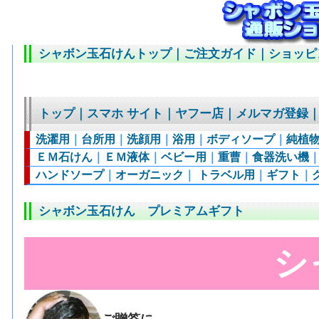
シャボン玉石けんトップ
｜
ご注文ガイド
｜
ショッピ
トップ
｜
スマホ サイト
｜
ヤフー店
｜
メルマガ登録
洗濯用
｜
台所用
｜
洗顔用
｜
浴用
｜
ボディソープ
｜
純植
ＥＭ石けん
｜
ＥＭ液体
｜
ベビー用
｜
重曹
｜
食器洗い機
ハンドソープ
｜
オーガニック
｜
トラベル用
｜
ギフト
｜
シャボン玉石けん プレミアムギフト
シ