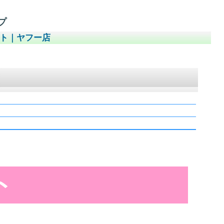
プ
イト
｜
ヤフー店
ト