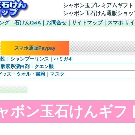
シャボン玉プレミアムギフト
シャボン玉石けん通販ショッ
ング
｜
石けんQ&A
｜
お問合せ
｜
サイトマップ
｜
スマホ サ
｜
スマホ通販Paypay
物性
｜
シャンプーリンス
｜
ハミガキ
｜
酸素系漂白剤
｜
クエン酸
グッズ・タオル・書籍
｜
マスク
ャボン玉石けんギフ