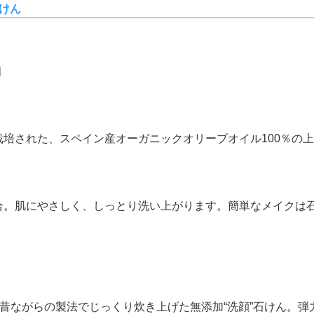
石けん
個
培された、スペイン産オーガニックオリーブオイル100％の
合。肌にやさしく、しっとり洗い上がります。簡単なメイクは
、昔ながらの製法でじっくり炊き上げた無添加“洗顔”石けん。