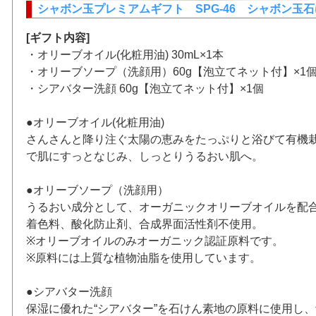
シャボン玉プレミアムギフト SPG-46 シャボン玉
[ギフト内容]
・オリーブオイル(化粧用油) 30mL×1本
・オリーブソープ（洗顔用）60g【泡立てネット付】×1
・シアバター洗顔 60g【泡立てネット付】×1個
●オリーブオイル(化粧用油)
さんさんと降り注ぐ太陽の恵みをたっぷりと浴びて有機栽
で肌にすっとなじみ、しっとりうるおい肌へ。
●オリーブソープ（洗顔用）
うるおい成分として、オーガニックオリーブオイルを配
着色料、酸化防止剤、合成界面活性剤不使用。
※オリーブオイルのみオーガニック認証原料です。
※原料には上質な植物油脂を使用しています。
●シアバター洗顔
保湿に優れた“シアバター”を石けん素地の原料に使用し