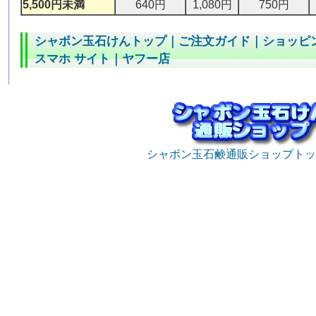
5,500円未満
640円
1,080円
750円
シャボン玉石けんトップ
｜
ご注文ガイド
｜
ショッピ
スマホ サイト
｜
ヤフー店
シャボン玉石鹸通販ショップトッ