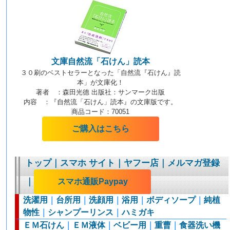
文庫自然流「石けん」読本
３０刷のベストセラーとなった「自然流『石けん』読
本」が文庫化！
著者 ：森田光德 出版社：サンマーク出版
内容 ：『自然流「石けん」読本』の文庫版です。
商品コード：70051
ご購入はこちら
トップ
｜
スマホ サイト
｜
ヤフー店
｜
メルマガ登録
｜
スマホ通販Paypay
洗濯用
｜
台所用
｜
洗顔用
｜
浴用
｜
ボディソープ
｜
純植
物性
｜
シャンプーリンス
｜
ハミガキ
ＥＭ石けん
｜
ＥＭ液体
｜
ベビー用
｜
重曹
｜
食器洗い機