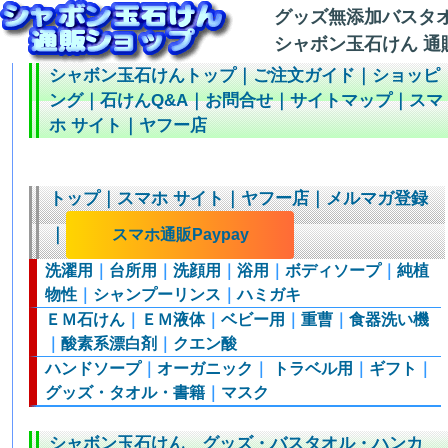
グッズ無添加バスタ
シャボン玉石けん 通
シャボン玉石けんトップ
｜
ご注文ガイド
｜
ショッピ
ング
｜
石けんQ&A
｜
お問合せ
｜
サイトマップ
｜
スマ
ホ サイト
｜
ヤフー店
トップ
｜
スマホ サイト
｜
ヤフー店
｜
メルマガ登録
｜
スマホ通販Paypay
洗濯用
｜
台所用
｜
洗顔用
｜
浴用
｜
ボディソープ
｜
純植
物性
｜
シャンプーリンス
｜
ハミガキ
ＥＭ石けん
｜
ＥＭ液体
｜
ベビー用
｜
重曹
｜
食器洗い機
｜
酸素系漂白剤
｜
クエン酸
ハンドソープ
｜
オーガニック
｜
トラベル用
｜
ギフト
｜
グッズ・タオル・書籍
｜
マスク
シャボン玉石けん グッズ・バスタオル・ハンカ