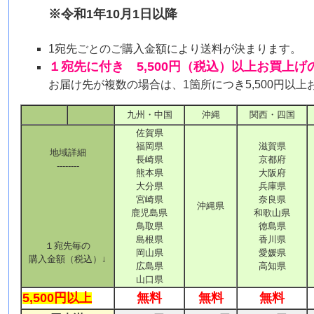
※令和1年10月1日以降
1宛先ごとのご購入金額により送料が決まります。
１宛先に付き 5,500円（税込）以上お買上
お届け先が複数の場合は、1箇所につき5,500円以
九州・中国
沖縄
関西・四国
佐賀県
福岡県
滋賀県
地域詳細
長崎県
京都府
--------
熊本県
大阪府
大分県
兵庫県
宮崎県
奈良県
沖縄県
鹿児島県
和歌山県
鳥取県
徳島県
島根県
香川県
１宛先毎の
岡山県
愛媛県
購入金額（税込）↓
広島県
高知県
山口県
5,500円以上
無料
無料
無料