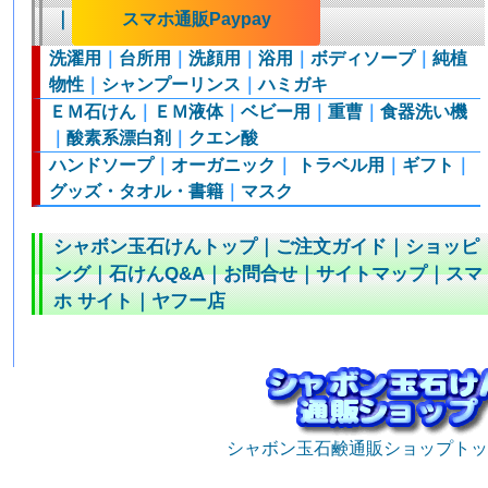
｜
スマホ通販Paypay
洗濯用
｜
台所用
｜
洗顔用
｜
浴用
｜
ボディソープ
｜
純植
物性
｜
シャンプーリンス
｜
ハミガキ
ＥＭ石けん
｜
ＥＭ液体
｜
ベビー用
｜
重曹
｜
食器洗い機
｜
酸素系漂白剤
｜
クエン酸
ハンドソープ
｜
オーガニック
｜
トラベル用
｜
ギフト
｜
グッズ・タオル・書籍
｜
マスク
シャボン玉石けんトップ
｜
ご注文ガイド
｜
ショッピ
ング
｜
石けんQ&A
｜
お問合せ
｜
サイトマップ
｜
スマ
ホ サイト
｜
ヤフー店
シャボン玉石鹸通販ショップトッ