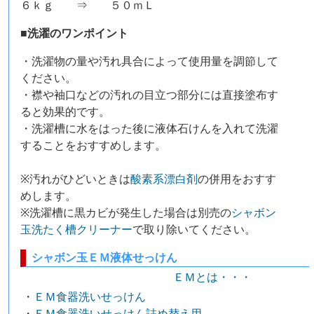
６ｋｇ ⇒ ５０ｍＬ
■洗濯のワンポイント
・洗濯物の量や汚れ具合によって使用量を調節して
ください。
・襟や袖口などの汚れの目立つ部分には直接塗布す
ると効果的です。
・洗濯槽に水をはった後に液体石けんを入れて洗濯
することをおすすめします。
※汚れがひどいときは
酸素系漂白剤
の併用をおすす
めします。
※洗濯槽に黒カビが発生した場合は別売の
シャボン
玉洗たく槽クリーナー
で取り除いてください。
シャボン玉ＥＭ液体せっけん
ＥＭとは・・・
・
ＥＭ食器洗いせっけん
・
ＥＭ食器洗いせっけん詰め替え用