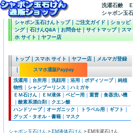
洗濯石鹸 
シャボン玉石
シャボン玉石けんトップ
｜
ご注文ガイド
｜
ショッピ
ング
｜
石けんQ&A
｜
お問合せ
｜
サイトマップ
｜
スマ
ホ サイト
｜
ヤフー店
トップ
｜
スマホ サイト
｜
ヤフー店
｜
メルマガ登録
｜
スマホ通販Paypay
洗濯用
｜
台所用
｜
洗顔用
｜
浴用
｜
ボディソープ
｜
純植
物性
｜
シャンプーリンス
｜
ハミガキ
ＥＭ石けん
｜
ＥＭ液体
｜
ベビー用
｜
重曹
｜
食器洗い機
｜
酸素系漂白剤
｜
クエン酸
ハンドソープ
｜
オーガニック
｜
トラベル用
｜
ギフト
｜
グッズ・タオル・書籍
｜
マスク
シャボン玉石けん
>
EM液体石けん
> EM洗濯石けん