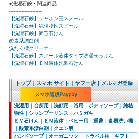
●洗濯石鹸・関連商品
---------------------
【洗濯石鹸】シャボン玉スノール
【洗濯石鹸】純植物性スノール
【洗濯石鹸】固形石けん
酸素系漂白剤
洗たく槽クリーナー
【洗濯石鹸】スノール液体タイプ洗濯せっけん
【洗濯石鹸】ＥＭ液体洗濯石けん
トップ
｜
スマホ サイト
｜
ヤフー店
｜
メルマガ登録
｜
スマホ通販Paypay
洗濯用
｜
台所用
｜
洗顔用
｜
浴用
｜
ボディソープ
｜
純植
物性
｜
シャンプーリンス
｜
ハミガキ
ＥＭ石けん
｜
ＥＭ液体
｜
ベビー用
｜
重曹
｜
食器洗い機
｜
酸素系漂白剤
｜
クエン酸
ハンドソープ
｜
オーガニック
｜
トラベル用
｜
ギフト
｜