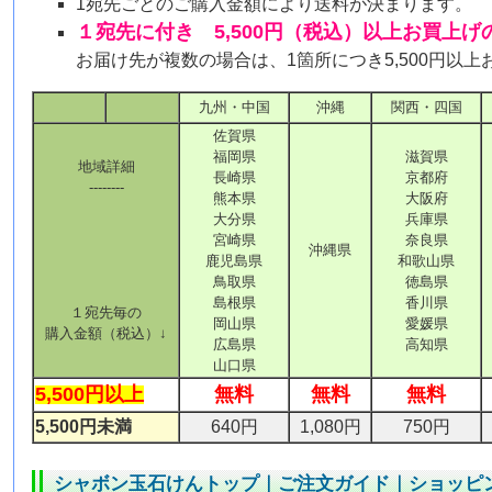
1宛先ごとのご購入金額により送料が決まります。
１宛先に付き 5,500円（税込）以上お買上
お届け先が複数の場合は、1箇所につき5,500円以
九州・中国
沖縄
関西・四国
佐賀県
福岡県
滋賀県
地域詳細
長崎県
京都府
--------
熊本県
大阪府
大分県
兵庫県
宮崎県
奈良県
沖縄県
鹿児島県
和歌山県
鳥取県
徳島県
島根県
香川県
１宛先毎の
岡山県
愛媛県
購入金額（税込）↓
広島県
高知県
山口県
5,500円以上
無料
無料
無料
5,500円未満
640円
1,080円
750円
シャボン玉石けんトップ
｜
ご注文ガイド
｜
ショッピ