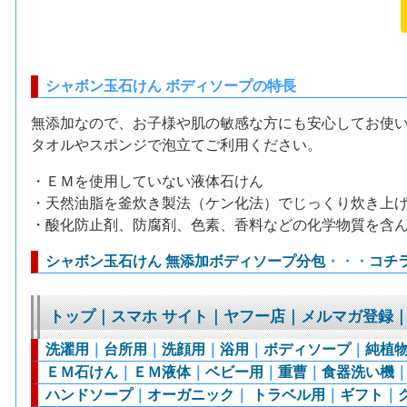
シャボン玉石けん ボディソープの特長
無添加なので、お子様や肌の敏感な方にも安心してお使
タオルやスポンジで泡立てご利用ください。
・ＥＭを使用していない液体石けん
・天然油脂を釜炊き製法（ケン化法）でじっくり炊き上
・酸化防止剤、防腐剤、色素、香料などの化学物質を含
シャボン玉石けん 無添加ボディソープ分包
・・・
コチ
トップ
｜
スマホ サイト
｜
ヤフー店
｜
メルマガ登録
洗濯用
｜
台所用
｜
洗顔用
｜
浴用
｜
ボディソープ
｜
純植
ＥＭ石けん
｜
ＥＭ液体
｜
ベビー用
｜
重曹
｜
食器洗い機
ハンドソープ
｜
オーガニック
｜
トラベル用
｜
ギフト
｜