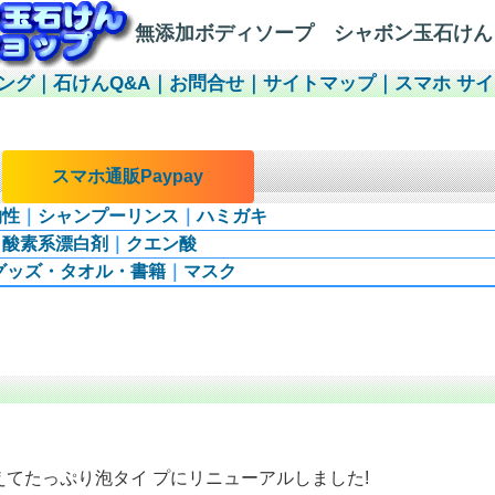
無添加ボディソープ シャボン玉石けん
ング
｜
石けんQ&A
｜
お問合せ
｜
サイトマップ
｜
スマホ サ
｜
スマホ通販Paypay
物性
｜
シャンプーリンス
｜
ハミガキ
｜
酸素系漂白剤
｜
クエン酸
グッズ・タオル・書籍
｜
マスク
てたっぷり泡タイ プにリニューアルしました!