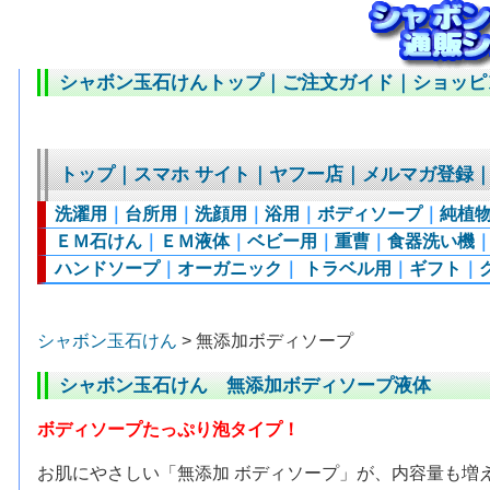
シャボン玉石けんトップ
｜
ご注文ガイド
｜
ショッピ
トップ
｜
スマホ サイト
｜
ヤフー店
｜
メルマガ登録
洗濯用
｜
台所用
｜
洗顔用
｜
浴用
｜
ボディソープ
｜
純植
ＥＭ石けん
｜
ＥＭ液体
｜
ベビー用
｜
重曹
｜
食器洗い機
ハンドソープ
｜
オーガニック
｜
トラベル用
｜
ギフト
｜
シャボン玉石けん
> 無添加ボディソープ
シャボン玉石けん 無添加ボディソープ液体
ボディソープたっぷり泡タイプ！
お肌にやさしい「無添加 ボディソープ」が、内容量も増え