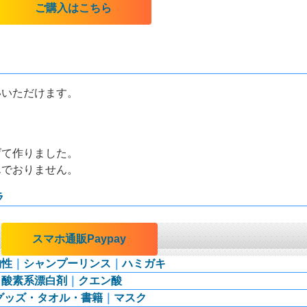
ご購入はこちら
いいただけます。
げて作りました。
んでおりません。
ラ
｜
スマホ通販Paypay
物性
｜
シャンプーリンス
｜
ハミガキ
｜
酸素系漂白剤
｜
クエン酸
グッズ・タオル・書籍
｜
マスク