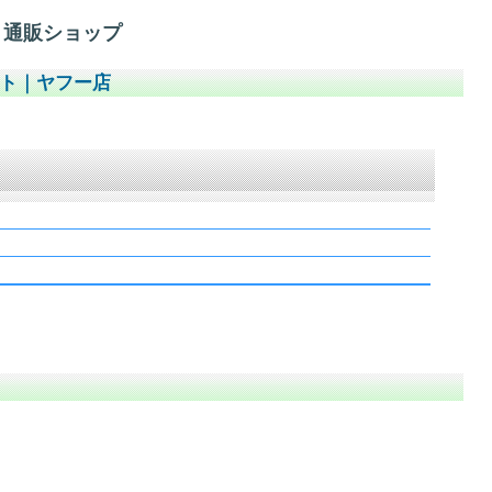
 通販ショップ
イト
｜
ヤフー店