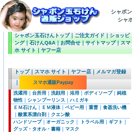
シャボ
シャボ
シャボン玉石けんトップ
｜
ご注文ガイド
｜
ショッピ
ング
｜
石けんQ&A
｜
お問合せ
｜
サイトマップ
｜
スマ
ホ サイト
｜
ヤフー店
トップ
｜
スマホ サイト
｜
ヤフー店
｜
メルマガ登録
｜
スマホ通販Paypay
洗濯用
｜
台所用
｜
洗顔用
｜
浴用
｜
ボディソープ
｜
純植
物性
｜
シャンプーリンス
｜
ハミガキ
ＥＭ石けん
｜
ＥＭ液体
｜
ベビー用
｜
重曹
｜
食器洗い機
｜
酸素系漂白剤
｜
クエン酸
ハンドソープ
｜
オーガニック
｜
トラベル用
｜
ギフト
｜
グッズ・タオル・書籍
｜
マスク