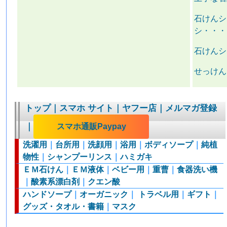
石けんシ
シ・・・
石けんシ
せっけん
トップ
｜
スマホ サイト
｜
ヤフー店
｜
メルマガ登録
｜
スマホ通販Paypay
洗濯用
｜
台所用
｜
洗顔用
｜
浴用
｜
ボディソープ
｜
純植
物性
｜
シャンプーリンス
｜
ハミガキ
ＥＭ石けん
｜
ＥＭ液体
｜
ベビー用
｜
重曹
｜
食器洗い機
｜
酸素系漂白剤
｜
クエン酸
ハンドソープ
｜
オーガニック
｜
トラベル用
｜
ギフト
｜
グッズ・タオル・書籍
｜
マスク