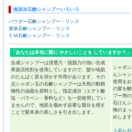
無添加石鹸シャンプーいろいろ
パウダー石鹸シャンプー・リンス
液体石鹸シャンプー・リンス
ＥＭ石鹸シャンプー・リンス
「あなたは本当に髪に やさしいことを していますか？
合成シャンプーは浸透力・脱脂力の強い合成
シャボン
界面活性剤を使用していますので、髪や地肌
んシャン
のたんぱく質を溶かす作用があります。その
使用をお
点シャボン玉の石鹸シャンプーは天然の動植
の髪を酸
物性の油脂を原料とし、指定成分（エデト酸
プー用の
塩・パラベン・香料など）を一切使用してい
石けんシ
ませんので、地肌を傷めず必要な脂分を残す
物のまっ
ことで髪本来の美しさを引き出します。
めします
上手な石