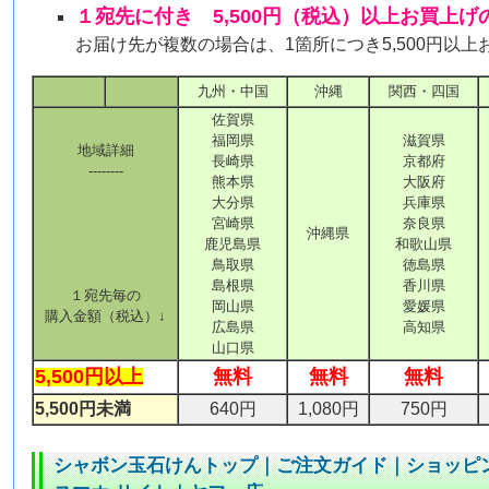
１宛先に付き 5,500円（税込）以上お買上
お届け先が複数の場合は、1箇所につき5,500円以
九州・中国
沖縄
関西・四国
佐賀県
福岡県
滋賀県
地域詳細
長崎県
京都府
--------
熊本県
大阪府
大分県
兵庫県
宮崎県
奈良県
沖縄県
鹿児島県
和歌山県
鳥取県
徳島県
島根県
香川県
１宛先毎の
岡山県
愛媛県
購入金額（税込）↓
広島県
高知県
山口県
5,500円以上
無料
無料
無料
5,500円未満
640円
1,080円
750円
シャボン玉石けんトップ
｜
ご注文ガイド
｜
ショッピ