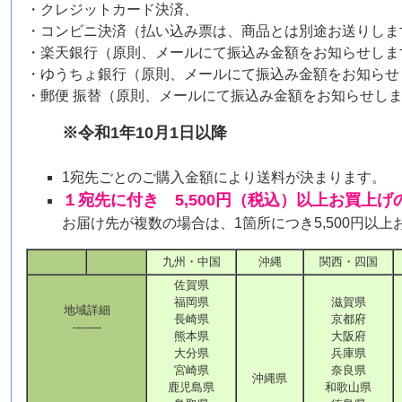
・クレジットカード決済、
・コンビニ決済（払い込み票は、商品とは別途お送りしま
・楽天銀行（原則、メールにて振込み金額をお知らせしま
・ゆうちょ銀行（原則、メールにて振込み金額をお知らせ
・郵便 振替（原則、メールにて振込み金額をお知らせし
※令和1年10月1日以降
1宛先ごとのご購入金額により送料が決まります。
１宛先に付き 5,500円（税込）以上お買上
お届け先が複数の場合は、1箇所につき5,500円以
九州・中国
沖縄
関西・四国
佐賀県
福岡県
滋賀県
地域詳細
長崎県
京都府
--------
熊本県
大阪府
大分県
兵庫県
宮崎県
奈良県
沖縄県
鹿児島県
和歌山県