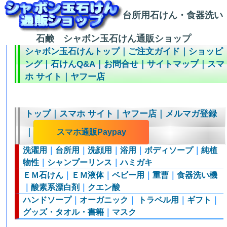
台所用石けん・食器洗い
石鹸 シャボン玉石けん通販ショップ
シャボン玉石けんトップ
｜
ご注文ガイド
｜
ショッピ
ング
｜
石けんQ&A
｜
お問合せ
｜
サイトマップ
｜
スマ
ホ サイト
｜
ヤフー店
トップ
｜
スマホ サイト
｜
ヤフー店
｜
メルマガ登録
｜
スマホ通販Paypay
洗濯用
｜
台所用
｜
洗顔用
｜
浴用
｜
ボディソープ
｜
純植
物性
｜
シャンプーリンス
｜
ハミガキ
ＥＭ石けん
｜
ＥＭ液体
｜
ベビー用
｜
重曹
｜
食器洗い機
｜
酸素系漂白剤
｜
クエン酸
ハンドソープ
｜
オーガニック
｜
トラベル用
｜
ギフト
｜
グッズ・タオル・書籍
｜
マスク