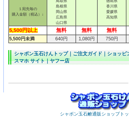
鳥取県
徳島県
島根県
香川県
１宛先毎の
岡山県
愛媛県
購入金額（税込）↓
広島県
高知県
山口県
5,500円以上
無料
無料
無料
5,500円未満
640円
1,080円
750円
シャボン玉石けんトップ
｜
ご注文ガイド
｜
ショッピ
スマホ サイト
｜
ヤフー店
シャボン玉石鹸通販ショップトッ