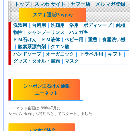
トップ
｜
スマホ サイト
｜
ヤフー店
｜
メルマガ登録
｜
スマホ通販Paypay
洗濯用
｜
台所用
｜
洗顔用
｜
浴用
｜
ボディソープ
｜
純植
物性
｜
シャンプーリンス
｜
ハミガキ
ＥＭ石けん
｜
ＥＭ液体
｜
ベビー用
｜
重曹
｜
食器洗い機
｜
酸素系漂白剤
｜
クエン酸
ハンドソープ
｜
オーガニック
｜
トラベル用
｜
ギフト
｜
グッズ・タオル・書籍
｜
マスク
シャボン玉石けん通販
ユーネット
ユーネット企画は1998年7月に
シャボン玉石けん特約店としてスタートしました。
スマホで注文