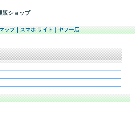
通販ショップ
マップ
｜
スマホ サイト
｜
ヤフー店