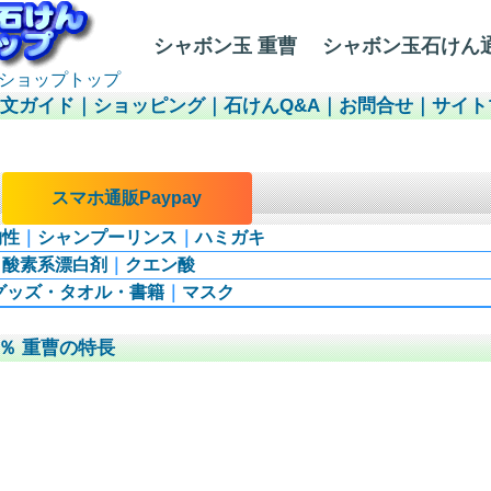
シャボン玉 重曹 シャボン玉石けん
ショップトップ
注文ガイド
｜
ショッピング
｜
石けんQ&A
｜
お問合せ
｜
サイト
｜
スマホ通販Paypay
物性
｜
シャンプーリンス
｜
ハミガキ
｜
酸素系漂白剤
｜
クエン酸
グッズ・タオル・書籍
｜
マスク
％ 重曹の特長