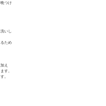
一晩つけ
水洗いし
れるため
度加え
きます。
ます。