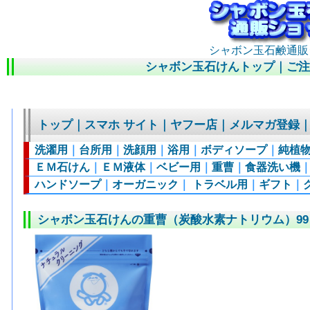
シャボン玉石鹸通販
シャボン玉石けんトップ
｜
ご
トップ
｜
スマホ サイト
｜
ヤフー店
｜
メルマガ登録
洗濯用
｜
台所用
｜
洗顔用
｜
浴用
｜
ボディソープ
｜
純植
ＥＭ石けん
｜
ＥＭ液体
｜
ベビー用
｜
重曹
｜
食器洗い機
ハンドソープ
｜
オーガニック
｜
トラベル用
｜
ギフト
｜
シャボン玉石けんの重曹（炭酸水素ナトリウム）99