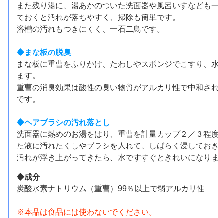
また残り湯に、湯あかのついた洗面器や風呂いすなども
ておくと汚れが落ちやすく、掃除も簡単です。
浴槽の汚れもつきにくく、一石二鳥です。
◆まな板の脱臭
まな板に重曹をふりかけ、たわしやスポンジでこすり、
ます。
重曹の消臭効果は酸性の臭い物質がアルカリ性で中和さ
です。
◆ヘアブラシの汚れ落とし
洗面器に熱めのお湯をはり、重曹を計量カップ２／３程
た液に汚れたくしやブラシを人れて、しばらく浸してお
汚れが浮き上がってきたら、水ですすぐときれいになり
◆成分
炭酸水素ナトリウム（重曹）99％以上で弱アルカリ性
※本品は食品には使わないでください。