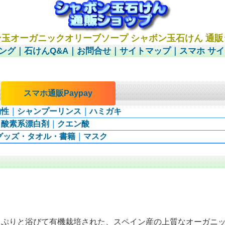
玉オーガニックオリーブソープ シャボン玉石けん 通
ング
｜
石けんQ&A
｜
お問合せ
｜
サイトマップ
｜
スマホ サ
｜
スマホ通販Paypay
物性
｜
シャンプーリンス
｜
ハミガキ
｜
酸素系漂白剤
｜
クエン酸
グッズ・タオル・書籍
｜
マスク
っぷりと浴びて有機栽培された、スペイン産の上質なオーガニ