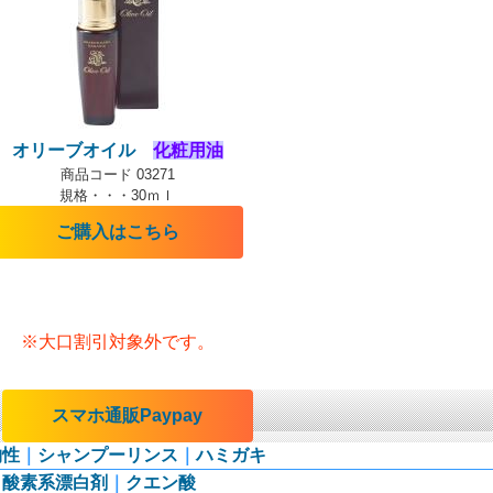
オリーブオイル
化粧用油
商品コード 03271
規格・・・30ｍｌ
ご購入はこちら
※大口割引対象外です。
｜
スマホ通販Paypay
物性
｜
シャンプーリンス
｜
ハミガキ
｜
酸素系漂白剤
｜
クエン酸