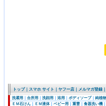
トップ
｜
スマホ サイト
｜
ヤフー店
｜
メルマガ登録
洗濯用
｜
台所用
｜
洗顔用
｜
浴用
｜
ボディソープ
｜
純植
ＥＭ石けん
｜
ＥＭ液体
｜
ベビー用
｜
重曹
｜
食器洗い機