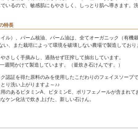
んでいるので、敏感肌にもやさしく、しっとり肌へ導きます。
の特長
オイル）、パーム核油、パーム油は、全てオーガニック（有機
ない、また栽培によって環境を破壊しない農場で製造しており
をやさしく手摘みし、過熱せず圧搾して抽出しています。
約一週間かけて製造しています。（釜炊き石けんです。）
ック認証を得た原料のみを使用したこだわりのフェイスソープ
とり洗い上がりますよ～♪♪
用のあるビタミンA、ビタミンE、ポリフェノールが含まれて
的なケン化法で炊き上げた、新しい石けん。