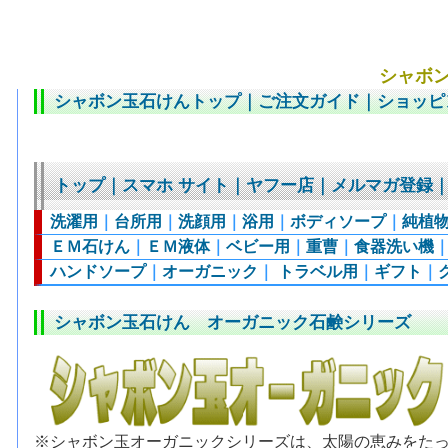
シャボン
シャボン玉石けんトップ
｜
ご注文ガイド
｜
ショッピ
トップ
｜
スマホ サイト
｜
ヤフー店
｜
メルマガ登録
洗濯用
｜
台所用
｜
洗顔用
｜
浴用
｜
ボディソープ
｜
純植
ＥＭ石けん
｜
ＥＭ液体
｜
ベビー用
｜
重曹
｜
食器洗い機
ハンドソープ
｜
オーガニック
｜
トラベル用
｜
ギフト
｜
シャボン玉石けん オーガニック石鹸シリーズ
※シャボン玉オーガニックシリーズは、太陽の恵みをた