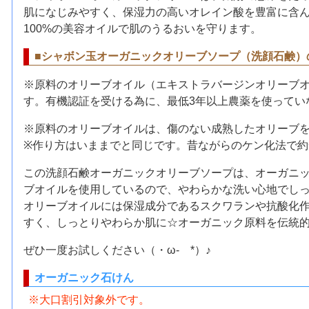
肌になじみやすく、保湿力の高いオレイン酸を豊富に含
100%の美容オイルで肌のうるおいを守ります。
■シャボン玉オーガニックオリーブソープ（洗顔石鹸）
※原料のオリーブオイル（エキストラバージンオリーブ
す。有機認証を受ける為に、最低3年以上農薬を使ってい
※原料のオリーブオイルは、傷のない成熟したオリーブ
※作り方はいままでと同じです。昔ながらのケン化法で
この洗顔石鹸オーガニックオリーブソープは、オーガニ
ブオイルを使用しているので、やわらかな洗い心地でしっ
オリーブオイルには保湿成分であるスクワランや抗酸化作
すく、しっとりやわらか肌に☆オーガニック原料を伝統
ぜひ一度お試しください（・ω- *）♪
オーガニック石けん
※大口割引対象外です。