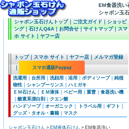
EM食器洗い
シャボン玉石
シャボン玉石けんトップ
｜
ご注文ガイド
｜
ショッピ
ング
｜
石けんQ&A
｜
お問合せ
｜
サイトマップ
｜
スマ
ホ サイト
｜
ヤフー店
トップ
｜
スマホ サイト
｜
ヤフー店
｜
メルマガ登録
｜
スマホ通販Paypay
洗濯用
｜
台所用
｜
洗顔用
｜
浴用
｜
ボディソープ
｜
純植
物性
｜
シャンプーリンス
｜
ハミガキ
ＥＭ石けん
｜
ＥＭ液体
｜
ベビー用
｜
重曹
｜
食器洗い機
｜
酸素系漂白剤
｜
クエン酸
ハンドソープ
｜
オーガニック
｜
トラベル用
｜
ギフト
｜
グッズ・タオル・書籍
｜
マスク
シャボン玉石けん
>
EM液体石けん
> EM食器洗い