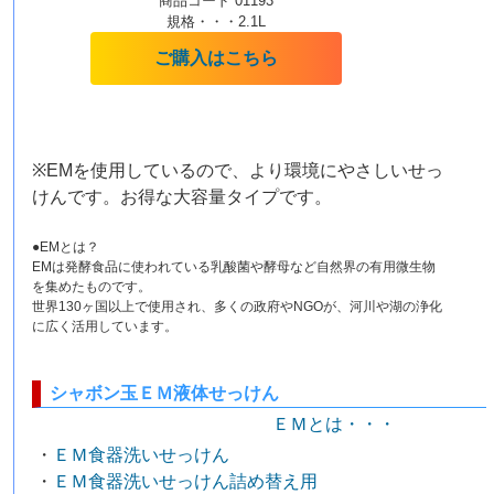
商品コード 01193
規格・・・2.1L
ご購入はこちら
※EMを使用しているので、より環境にやさしいせっ
けんです。お得な大容量タイプです。
●EMとは？
EMは発酵食品に使われている乳酸菌や酵母など自然界の有用微生物
を集めたものです。
世界130ヶ国以上で使用され、多くの政府やNGOが、河川や湖の浄化
に広く活用しています。
シャボン玉ＥＭ液体せっけん
ＥＭとは・・・
・
ＥＭ食器洗いせっけん
・
ＥＭ食器洗いせっけん詰め替え用