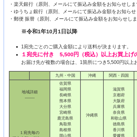
・楽天銀行（原則、メールにて振込み金額をお知らせしま
・ゆうちょ銀行（原則、メールにて振込み金額をお知らせ
・郵便 振替（原則、メールにて振込み金額をお知らせし
※令和1年10月1日以降
1宛先ごとのご購入金額により送料が決まります。
１宛先に付き 5,500円（税込）以上お買上
お届け先が複数の場合は、1箇所につき5,500円以
九州・中国
沖縄
関西・四国
佐賀県
福岡県
滋賀県
地域詳細
長崎県
京都府
--------
熊本県
大阪府
大分県
兵庫県
宮崎県
奈良県
沖縄県
鹿児島県
和歌山県
鳥取県
徳島県
島根県
香川県
１宛先毎の
岡山県
愛媛県