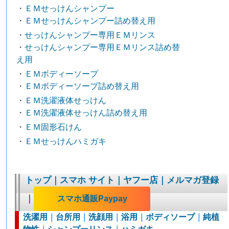
・
ＥＭせっけんシャンプー
・
ＥＭせっけんシャンプー詰め替え用
・
せっけんシャンプー専用ＥＭリンス
・
せっけんシャンプー専用ＥＭリンス詰め替
え用
・
ＥＭボディーソープ
・
ＥＭボディーソープ詰め替え用
・
ＥＭ洗濯液体せっけん
・
ＥＭ洗濯液体せっけん詰め替え用
・
ＥＭ固形石けん
・
ＥＭせっけんハミガキ
トップ
｜
スマホ サイト
｜
ヤフー店
｜
メルマガ登録
｜
スマホ通販Paypay
洗濯用
｜
台所用
｜
洗顔用
｜
浴用
｜
ボディソープ
｜
純植