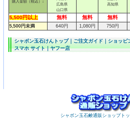
購入金額（税込）↓
広島県
高知県
山口県
5,500円以上
無料
無料
無料
5,500円未満
640円
1,080円
750円
シャボン玉石けんトップ
｜
ご注文ガイド
｜
ショッピ
スマホ サイト
｜
ヤフー店
シャボン玉石鹸通販ショップトッ