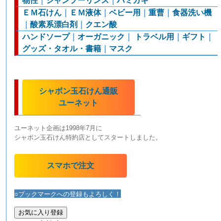
物性
｜
シャンプーリンス
｜
ハミガキ
ＥＭ石けん
｜
ＥＭ液体
｜
ベビー用
｜
重曹
｜
食器洗い機
｜
酸素系漂白剤
｜
クエン酸
ハンドソープ
｜
オーガニック
｜
トラベル用
｜
ギフト
｜
グッズ・タオル・書籍
｜
マスク
シャボン玉石けん通販
ユーネット
ユーネット企画は1998年7月に
シャボン玉石けん特約店としてスタートしました。
スマホで注文
○ブックマークへの登録もよろしく！
お気に入り登録