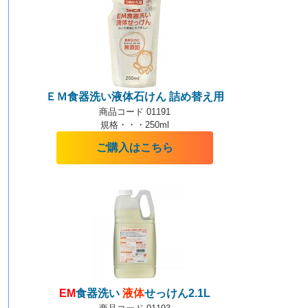
ＥＭ食器洗い液体石けん 詰め替え用
商品コード 01191
規格・・・250ml
ご購入はこちら
EM
食器洗い
液体
せっけん2.1L