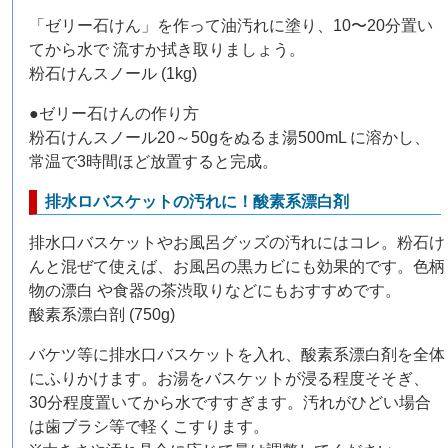
「ゼリー石けん」を作って油汚れに塗り、10〜20分置い
てから水で 流すか拭き取りましょう。
粉石けんスノール (1kg)
●ゼリー石けんの作り方
粉石けんスノール20～50gをぬるま湯500mL に溶かし、
常温で3時間ほど放置すると完成。
排水ロバスケットの汚れに！酸素系漂白剤
排水口バスケットやお風呂グッズの汚れにはコレ。粉石け
んと混ぜて使えば、お風呂の黒カビにも効果的です。色柄
物の漂白 や食器の茶渋取りなどにもおすすめです。
酸素系漂白剖 (750g)
バケツ等に排水口バスケットを入れ、酸素系漂白剤を全体
にふりかけます。お湯をバスケットが浸る程度そそぎ、
30分程度置いてから水ですすぎます。汚れがひどい場合
は歯ブラシ等で軽くこすります。