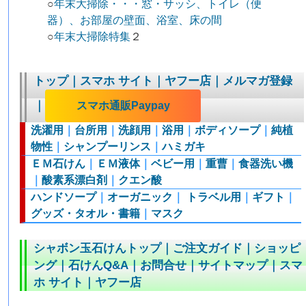
○
年末大掃除・・・窓・サッシ、トイレ（便
器）、お部屋の壁面、浴室、床の間
○
年末大掃除特集
２
トップ
｜
スマホ サイト
｜
ヤフー店
｜
メルマガ登録
｜
スマホ通販Paypay
洗濯用
｜
台所用
｜
洗顔用
｜
浴用
｜
ボディソープ
｜
純植
物性
｜
シャンプーリンス
｜
ハミガキ
ＥＭ石けん
｜
ＥＭ液体
｜
ベビー用
｜
重曹
｜
食器洗い機
｜
酸素系漂白剤
｜
クエン酸
ハンドソープ
｜
オーガニック
｜
トラベル用
｜
ギフト
｜
グッズ・タオル・書籍
｜
マスク
シャボン玉石けんトップ
｜
ご注文ガイド
｜
ショッピ
ング
｜
石けんQ&A
｜
お問合せ
｜
サイトマップ
｜
スマ
ホ サイト
｜
ヤフー店