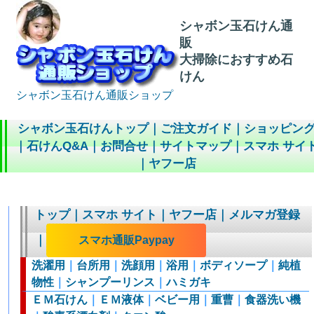
シャボン玉石けん通
販
大掃除におすすめ石
けん
シャボン玉石けん通販ショップ
シャボン玉石けんトップ
｜
ご注文ガイド
｜
ショッピン
｜
石けんQ&A
｜
お問合せ
｜
サイトマップ
｜
スマホ サイ
｜
ヤフー店
トップ
｜
スマホ サイト
｜
ヤフー店
｜
メルマガ登録
｜
スマホ通販Paypay
洗濯用
｜
台所用
｜
洗顔用
｜
浴用
｜
ボディソープ
｜
純植
物性
｜
シャンプーリンス
｜
ハミガキ
ＥＭ石けん
｜
ＥＭ液体
｜
ベビー用
｜
重曹
｜
食器洗い機