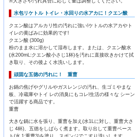
※大きさや汚れ具合に応じて量は調整してください。
水包リケトル トイレ・水回りの水アカに！クエン酸
クエン酸はアルカリ性の汚れに強い!ケトルの水アカやト
イレの黄ばみに効果的です!
クエン酸 (300g)
粉のまま水に溶かして湿布します。または、クエン酸水
(水200mL:クエン酸小さじ1杯)を汚れに直接吹きかけて拭
き取り、その後よく水洗いします。
頑固な五徳の汚れに！ 重曹
お鍋の焦げやグリルやガスレンジの汚れ、生ゴミやまな
板、冷蔵庫やトイ レの消臭にもコレ!生活の様々な シーン
で活躍する商品です。
重曹
大きな鍋に水を張り、重曹を加え(水1Lに対し、重曹大さ
じ 4杯)、五徳をしばらく煮ます。取り出して重曹ベース
ト(水 1:重曹3)を塗り、スポンジでこすり洗いします。