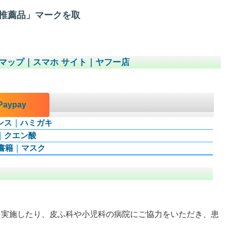
推薦品」マークを取
マップ
｜
スマホ サイト
｜
ヤフー店
aypay
ンス
｜
ハミガキ
｜
クエン酸
書籍
｜
マスク
を実施したり、皮ふ科や小児科の病院にご協力をいただき、患