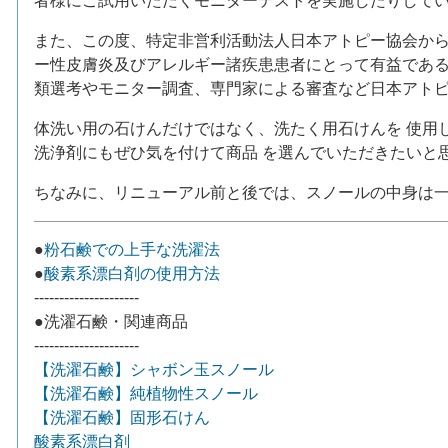
者様にご試用いただくモニターテストを実施したりして
また、この度、特定非営利活動法人日本アトピー協会か
ー性皮膚炎及びアレルギー諸疾患患者にとって有益である
類選考やモニター調査、専門家による審査など日本アト
体洗い用の石けんだけではなく、洗たく用石けんを 使用
洗浄剤にもぜひ気を付けて商品 を選んでいただきたいと
ちなみに、リニューアル前と後では、スノールの中身は
●
粉石鹸での上手な洗濯法
●
酸素系漂白剤の使用方法
---------------------
●洗濯石鹸・関連商品
---------------------
【洗濯石鹸】シャボン玉スノール
【洗濯石鹸】純植物性スノール
【洗濯石鹸】固形石けん
酸素系漂白剤