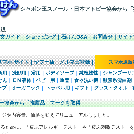
シャボン玉スノール・日本アトピー協会から「
通販
注文ガイド
｜
ショッピング
｜
石けんQ&A
｜
お問合せ
｜
サイト
スマホ サイト
｜
ヤフー店
｜
メルマガ登録
｜
スマホ通販P
所用
｜
洗顔用
｜
浴用
｜
ボディソープ
｜
純植物性
｜
シャンプーリ
けん
｜
ＥＭ液体
｜
ベビー用
｜
重曹
｜
食器洗い機
｜
酸素系漂白剤
ープ
｜
オーガニック
｜
トラベル用
｜
ギフト
｜
グッズ・タオル・
ー協会から「推薦品」マークを取得
 ジや内容量、価格を変えてリニューアルしました。
けるために、「皮ふアレルギーテスト」や「皮ふ刺激テスト」