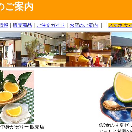
のご案内
情報
｜
販売商品
｜
ご注文ガイド
｜
お店のご案内
｜｜
スマホ サ
↑試食の甘夏ゼ
中身がぜりー 販売店
ぷ～んと甘夏の