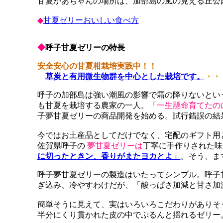
甘夏かあちゃんの場所は、加部島の風の見える丘公
◆
甘夏ゼリーおいしい食べ方
◆
呼子甘夏ゼリーの特長
安全安心の甘夏柑栽培実践中！！
草炭と有用微生物群を中心とした栽培です。
・・
呼子の加部島は強い潮風の影響で霜の降りないとい
も甘夏を栽培する農家の一人。
「一生懸命育てたの
子夢甘夏ゼリーの商品開発を始める。試行錯誤の結
今ではお土産品としてだけでなく、宅配のギフト用
佐賀県呼子の
夢甘夏ゼリーは
丁寧に手作りされた味
に切ったときン、香りがまたヨカとよ」
。そう、ま
呼子夢甘夏ゼリーの製造はいたってシンプル。呼子
ぎ込み、冷やすわけだが、「酸っぱさ加減と甘さ加
簡単そうに見えて、実はいろいろこだわりがありそ
半分にくり貫かれた皮の中でぷるんと揺れるゼリー