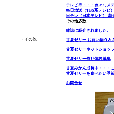
テレビ等・・・色々なメ
毎日放送（TBS系テレビ）
日テレ（日本テレビ） 満
その他多数
雑誌に紹介されました。
・その他
甘夏ゼリー お買い物Ｑ＆
甘夏ゼリーネットショッ
甘夏ゼリー作り体験募集
甘夏みかん成長中・・・
甘夏ゼリーを食べたい季
お問合せ