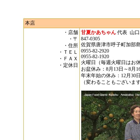
本店
・店舗
甘夏かあちゃん
代表 山口
847-0305
・〒
佐賀県唐津市呼子町加部島3
・住所
0955-82-2920
・ＴＥＬ
0955-82-1920
・ＦＡＸ
火曜日（毎週火曜日はお
・定休日
お盆休み：8月13日～8月1
年末年始の休み：12月30日
（変わることもございま