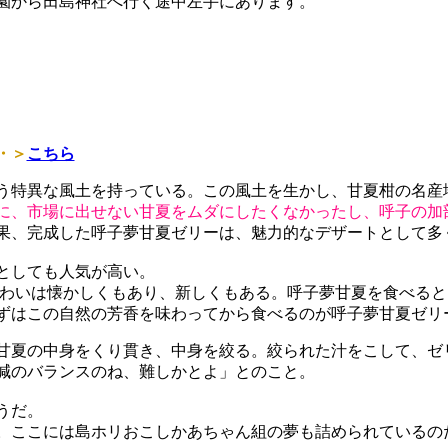
園から田島神社へ行く途中左手にあります。
・＞
こちら
う特異な風土を持っている。この風土を生かし、甘夏柑の名産
に、市場に出せない甘夏をムダにしたくなかったし、呼子の加
果、完成した呼子夢甘夏ゼリーは、魅力的なデザートとして多
としても人気が高い。
わいは懐かしくもあり、新しくもある。呼子夢甘夏を食べると
ずはこの自然の芳香を味わってから食べるのが呼子夢甘夏ゼリ
甘夏の中身をくり貫き、中身を絞る。絞られた汁をこして、ゼ
減のバランスのね、難しかとよ」とのこと。
うだ。
。ここには島ホリおこしかあちゃん組の夢も詰められているの