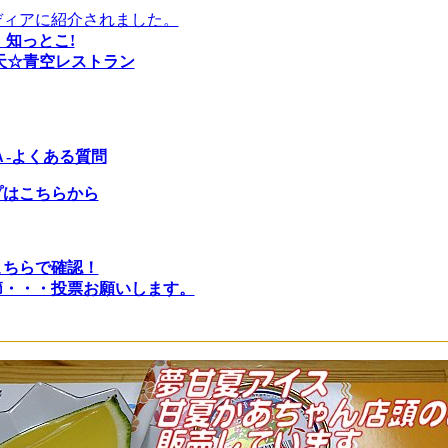
ディアに紹介されました。
 知っとこ!
天☆青空レストラン
Ａ-よくある質問
プはこちらから
こちらで確認！
節・・・投票お願いします。