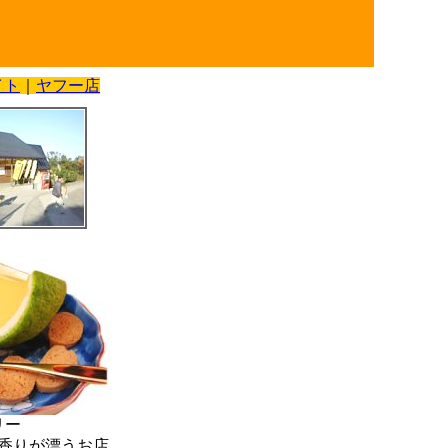
イト
｜
ヤフー店
リー
香りが漂うお店。