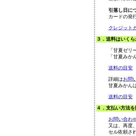
引落し日に
カードの発
クレジット
３．送料はいくら
「甘夏ゼリ
「甘夏みか
送料の目安
詳細は
お問
甘夏みかん
送料の目安
４．支払い方法を
お問い合わ
又は、再度
セル依頼さ