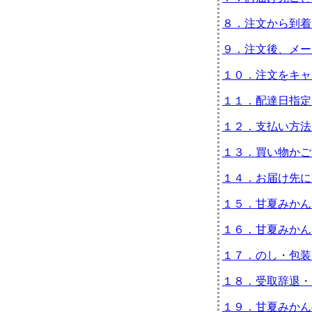
８．注文から到着
９．注文後、メー
１０．注文をキャ
１１．配達日指定
１２．支払い方法
１３．買い物かご
１４．お届け先に
１５．甘夏みかん
１６．甘夏みかん
１７．のし・包装
１８．受取辞退・
１９．甘夏みかん