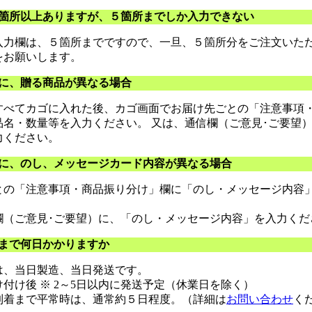
箇所以上ありますが、５箇所までしか入力できない
入力欄は、５箇所までですので、一旦、５箇所分をご注文いた
をお願いします。
に、贈る商品が異なる場合
すべてカゴに入れた後、カゴ画面でお届け先ごとの「注意事項
品名・数量等を入力ください。 又は、通信欄（ご意見･ご要望
力ください。
に、のし、メッセージカード内容が異なる場合
との「注意事項・商品振り分け」欄に「のし・メッセージ内容
欄（ご意見･ご要望）に、「のし・メッセージ内容」を入力くだ
まで何日かかりますか
は、当日製造、当日発送です。
け付け後
※ 2～5日以内に発送予定（休業日を除く）
到着まで平常時は、通常約５日程度。（詳細は
お問い合わせ
く