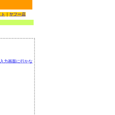
イト
｜
ヤフー店
入力画面に行かな