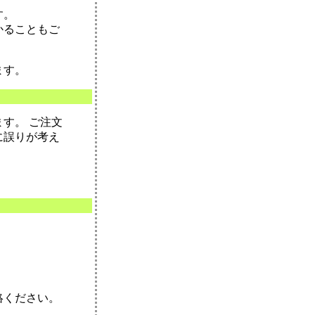
す。
かることもご
ます。
す。 ご注文
に誤りが考え
絡ください。