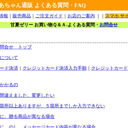
あちゃん通販 よくある質問・FAQ
情報
｜
販売商品
｜
ご注文ガイド
｜
お店のご案内
｜｜
スマホ サ
甘夏ゼリー お買い物Ｑ＆Ａ-よくある質問・
お問合せ
問合せ トップ
について
ード決済
｜
クレジットカード決済入力手順
｜
クレジットカード
かかるの
間違えました。変更したい
箇所以上ありますが、５箇所までしか入力できない
に、贈る商品が異なる場合
に、のし、メッセージカード内容が異なる場合