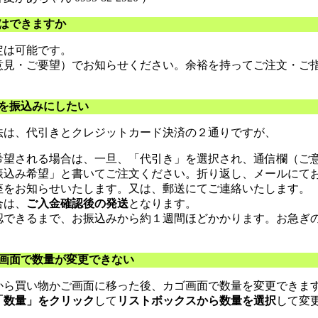
はできますか
定は可能です。
意見・ご要望）でお知らせください。余裕を持ってご注文・ご
を振込みにしたい
法は、代引きとクレジットカード決済の２通りですが、
希望される場合は、一旦、「代引き」を選択され、通信欄（ご
振込み希望」と書いてご注文ください。折り返し、メールにて
座をお知らせいたします。又は、郵送にてご連絡いたします。
合は、
ご入金確認後の発送
となります。
認できるまで、お振込みから約１週間ほどかかります。お急ぎ
。
ご画面で数量が変更できない
から買い物かご画面に移った後、カゴ画面で数量を変更できま
「数量」をクリック
して
リストボックスから数量を選択
して変