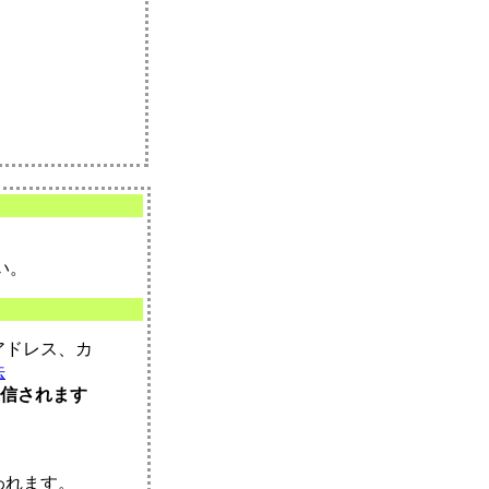
い。
アドレス、カ
法
送信されます
われます。