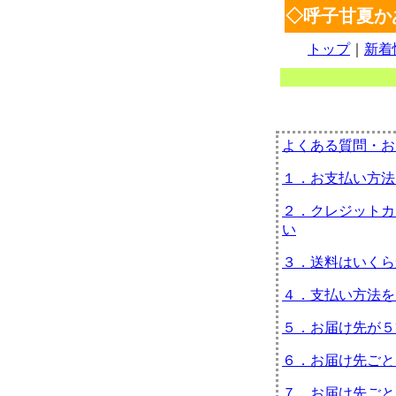
◇呼子甘夏か
トップ
｜
新着
よくある質問・お
１．お支払い方法
２．クレジットカ
い
３．送料はいくら
４．支払い方法を
５．お届け先が５
６．お届け先ごと
７．お届け先ごと