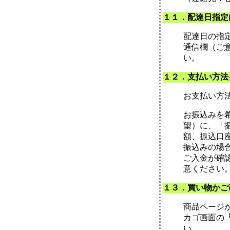
１１．配達日指定
配達日の指
通信欄（ご
い。
１２．支払い方法
お支払い方
お振込みを
望）に、「
額、振込口
振込みの場
ご入金が確
意ください
１３．買い物か
商品ページ
カゴ画面の
い。