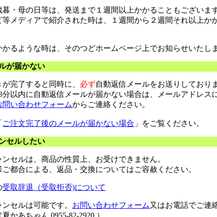
歳暮・母の日等は、発送まで１週間以上かかることもございま
ビ等メディアで紹介された時は、１週間から２週間それ以上か
かかるような時は、そのつどホームページ上でお知らせいたし
ルが届かない
きが完了すると同時に、
必ず
自動返信メールをお送りしておりま
～3分以内に自動返信メールが届かない場合は、メールアドレス
お問い合わせフォーム
からご連絡ください。
「
ご注文完了後のメールが届かない場合
」をご覧ください。
ンセルしたい
ャンセルは、商品の性質上、お受けできません。
様ご都合による、返品・交換についてはご容赦ください。
の
受取辞退（受取拒否)について
ャンセルは可能です。
お問い合わせフォーム
又はお電話でご連
あちゃん 0955-82-2920 ）