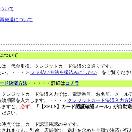
ついて
再発送について
について
法は、代金引換、クレジットカード決済の２通りです。
たい。・・・＞
12.支払い方法を振込みにしたい
をご覧くださ
ード決済方法
・・・・・詳細は
コチラ
、クレジットカード決済入力では、電話番号、お名前、メール
有効期限を入力します。・・・＞
クレジットカード決済入力方
しますと、
必ず、
「【ZEUS】カード認証確認メール」が自動
ください。
の時点では、カード認証確認のみです。
はされません。別途、店舗側で、送料を含めた金額で決済が行