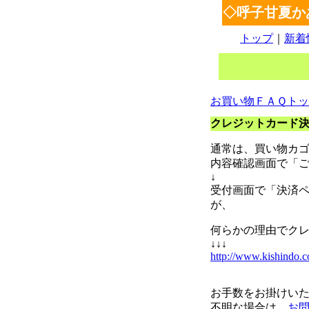
◇呼子甘夏か
トップ
｜
新着
お買い物ＦＡＱト
クレジットカード
通常は、買い物カ
内容確認画面で「
↓
受付画面で「決済
が、
何らかの理由でク
↓↓↓
http://www.kishindo.co
お手数をお掛けい
不明な場合は、
お