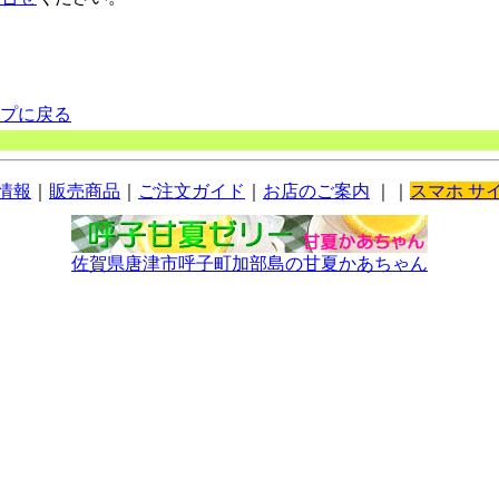
ップに戻る
情報
｜
販売商品
｜
ご注文ガイド
｜
お店のご案内
｜｜
スマホ サ
佐賀県唐津市呼子町加部島の甘夏かあちゃん