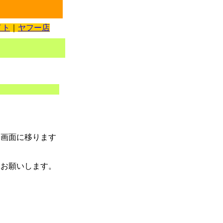
イト
｜
ヤフー店
力画面に移ります
をお願いします。