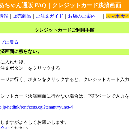
あちゃん通販 FAQ｜クレジットカード決済画面
情報
｜
販売商品
｜
ご注文ガイド
｜
お店のご案内
｜｜
スマホ サ
クレジットカードご利用手順
ップに戻る
決済画面に移らない。
ゴに入れた後、
ご注文ボタン」をクリックする
ページに行く」ボタンをクリックすると、クレジットカード入
レジットカード決済画面に行かない場合は、下記ページで入力
.jp/netlink/rent/zeus.cgi?tenant=yunet-4
たしますがよろしくお願いします。
問合せ
ください。