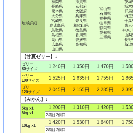
福岡県
滋賀県
茨城
長崎県
京都府
栃木
富山県
熊本県
大阪府
群馬
石川県
大分県
兵庫県
埼玉
福井県
宮崎県
奈良県
千葉
地域詳細
岐阜県
鹿児島県
和歌山県
東京
静岡県
鳥取県
徳島県
神奈
愛知県
島根県
香川県
山梨
三重県
岡山県
愛媛県
長野
広島県
高知県
新潟
山口県
【甘夏ゼリー】↓
ゼリー
1,240円
1,350円
1,470円
1,58
80
サイズ
ゼリー
1,525円
1,635円
1,755円
1,86
100
サイズ
ゼリー
2,045円
2,155円
2,285円
2,39
120
サイズ
【みかん】↓
1,200円
1,310円
1,420円
1,53
5kg x1
8kg x1
2箱は2個口
1,420円
1,530円
1,640円
1,75
10kg x1
2箱は2個口