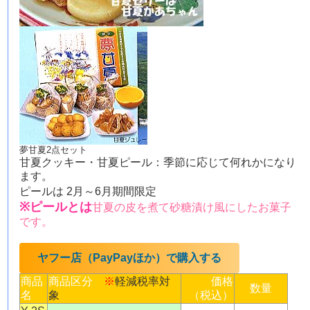
夢甘夏2点セット
甘夏クッキー・甘夏ピール：季節に応じて何れかになり
ます。
ピールは 2月～6月期間限定
※ピールとは
甘夏の皮を煮て砂糖漬け風にしたお菓子
です。
ヤフー店（PayPayほか）で購入する
商品
商品区分
※
軽減税率対
価格
数量
名
象
（税込）