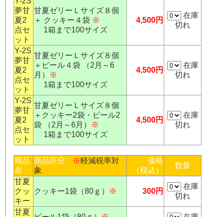
Y-2S
夢甘
甘夏ゼリーＬサイズ８個
在庫
夏2
＋ クッキー４袋
※
4,500円
切れ
点セ
1箱まで100サイズ
ット
Y-2S
甘夏ゼリーＬサイズ８個
夢甘
＋ピール４袋 （2月～6
在庫
夏2
4,500円
月）
※
切れ
点セ
1箱まで100サイズ
ット
Y-2S
甘夏ゼリーＬサイズ８個
夢甘
＋クッキー2袋・ピール2
在庫
夏2
4,500円
袋 （2月～6月）
※
切れ
点セ
1箱まで100サイズ
ット
商品
商品区分
※
軽減税率対
価格
数量
名
象
（税込）
甘夏
在庫
クッ
クッキー1袋（80ｇ）
※
300円
切れ
キー
甘夏
ピール1袋（80ｇ）
※
在庫