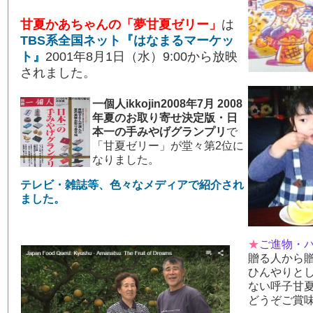
甘夏かあちゃんの「夢甘夏ゼリー」
は
TBS系全国ネット『はなまるマーケッ
ト』
2001年8月1日（水）9:00から放映
されました。
一個人ikkojin2008年7月 2008
年夏のお取り寄せ決定版・日
本一の手みやげグランプリ
で
「甘夏ゼリー」が堂々第2位に
なりました。
テレビ・雑誌等、色々なメディアで紹介され
ました。
★
ご進物・
贈る人から
ひんやりと
ない呼子甘
どうぞご賞