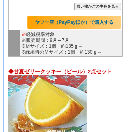
ヤフー店（PayPayほか）で購入する
※
軽減税率対象
※販売期間：9月～7月
※Ｍサイズ：1個 約135ｇ～
※緑果時のＭサイズ：1個 約130ｇ～
◆甘夏ゼリークッキー（ピール）2点セット