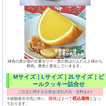
緑色の皮が器の甘夏ゼリー・皮の色はだんだんと緑から
橙色、黄色と変化していきます。
Mサイズ
｜
Lサイズ
｜
2Lサイズ
｜
ピ
ールクッキー詰合せ
ご注文に関する注意(お支払方法・送料ほか)
価格は
税込価格
※総額表示方式に伴い、
すべて
となっ
ております。