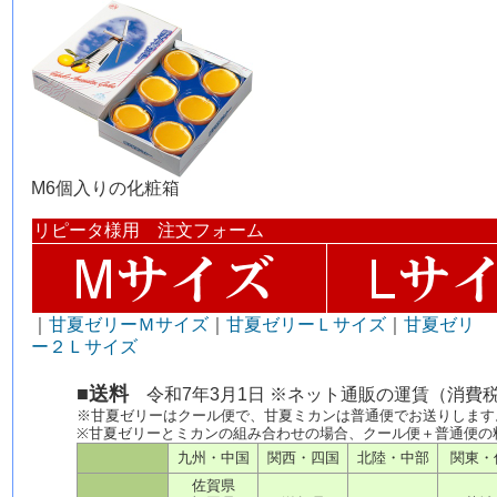
M6個入りの化粧箱
リピータ様用 注文フォーム
｜
甘夏ゼリーＭサイズ
｜
甘夏ゼリーＬサイズ
｜
甘夏ゼリ
ー２Ｌサイズ
■送料
令和7年3月1日 ※ネット通販の運賃（消費
※甘夏ゼリーはクール便で、甘夏ミカンは普通便でお送りします
※甘夏ゼリーとミカンの組み合わせの場合、クール便＋普通便の
九州・中国
関西・四国
北陸・中部
関東・
佐賀県