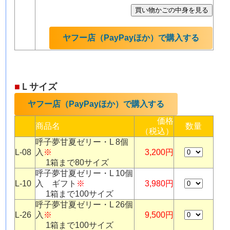
ヤフー店（PayPayほか）で購入する
■
Ｌサイズ
ヤフー店（PayPayほか）で購入する
価格
商品名
数量
（税込）
呼子夢甘夏ゼリー・L 8個
L-08
入
※
3,200円
1箱まで80サイズ
呼子夢甘夏ゼリー・L 10個
L-10
入 ギフト
※
3,980円
1箱まで100サイズ
呼子夢甘夏ゼリー・L 26個
L-26
入
※
9,500円
1箱まで100サイズ