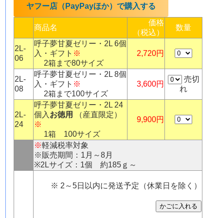
ヤフー店（PayPayほか）で購入する
価格
商品名
数量
（税込）
呼子夢甘夏ゼリー・2L 6個
2L-
入・ギフト
※
2,720円
06
2箱まで80サイズ
呼子夢甘夏ゼリー・2L 8個
2L-
売切
入・ギフト
※
3,600円
08
れ
2箱まで100サイズ
呼子夢甘夏ゼリー・2L 24
2L-
個入
お徳用
（産直限定）
9,900円
24
※
1箱 100サイズ
※
軽減税率対象
※販売期間：1月～8月
※2Lサイズ：1個 約185ｇ～
※ 2～5日以内に発送予定（休業日を除く）