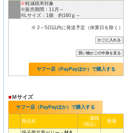
※
軽減税率対象
※販売期間：11月～
※Lサイズ：1個 約160ｇ～
※ 2～5日以内に発送予定（休業日を除く）
ヤフー店（PayPayほか）で購入する
■
Ｍサイズ
ヤフー店（PayPayほか）で購入する
価格
商品名
数量
（税込）
呼子夢甘夏ゼリー・
M 6