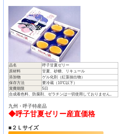
品名
呼子甘夏ゼリー
原材料
甘夏、砂糖、リキュール
添加物
ゲル化剤（紅藻抽出物）
保存方法
要冷蔵（10℃以下）
賞費期限
5日
合成着色料、防腐剤、ゼラチンは一切使用しておりません。
九州・呼子特産品
◆呼子甘夏ゼリー産直価格
■
２Ｌサイズ