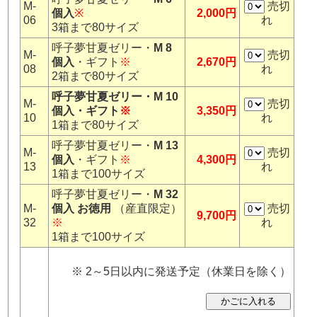
M-
売切
個入
※
2,000円
06
れ
3箱まで80サイズ
呼子夢甘夏ゼリー・
M 8
M-
売切
個入
・ギフト
※
2,670円
08
れ
2箱まで80サイズ
呼子夢甘夏ゼリー・M 10
M-
売切
個入・ギフト
※
3,350円
10
れ
1箱まで80サイズ
呼子夢甘夏ゼリー・
M 13
M-
売切
個入
・ギフト
※
4,300円
13
れ
1箱まで100サイズ
呼子夢甘夏ゼリー・
M 32
M-
個入 お徳用
（産直限定）
売切
9,700円
32
※
れ
1箱まで100サイズ
※ 2～5日以内に発送予定（休業日を除く）