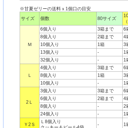
※甘夏ゼリーの送料ｘ1個口の目安
1
サイズ
個数
80サイズ
（
6個入り
3箱まで
6
8個入り
2箱まで
4
Ｍ
10個入り
1箱
3
13個入り
-
1
32個入り
-
1
4個入り
3箱まで
6
Ｌ
8個入り
1箱
3
10個入り
-
1
3個入り
3箱まで
6
6個入り
2箱まで
4
2Ｌ
8個入り
-
2
24個入り
-
1
Ｌ8個入り
Ｙ2Ｓ
-
1
クッキー＆ピール4袋