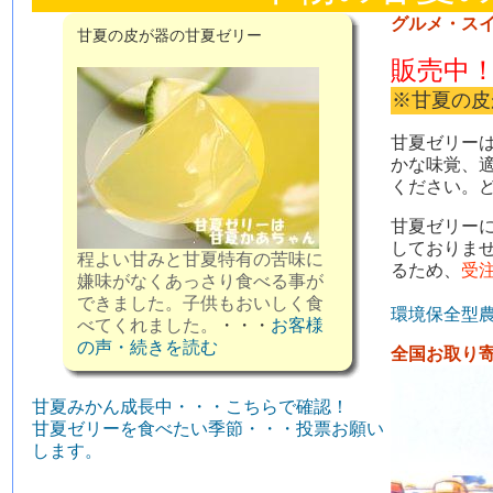
グルメ・ス
甘夏の皮が器の甘夏ゼリー
販売中
※甘夏の皮
甘夏ゼリー
かな味覚、
ください。
甘夏ゼリー
しておりま
程よい甘みと甘夏特有の苦味に
るため、
受
嫌味がなくあっさり食べる事が
できました。子供もおいしく食
環境保全型
べてくれました。
・・・
お客様
の声・続きを読む
全国お取り
甘夏みかん成長中・・・こちらで確認！
甘夏ゼリーを食べたい季節・・・投票お願い
します。