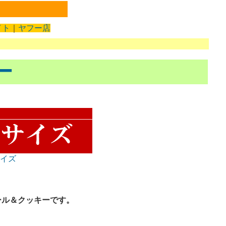
イト
｜
ヤフー店
ー
サイズ
ール＆クッキーです。