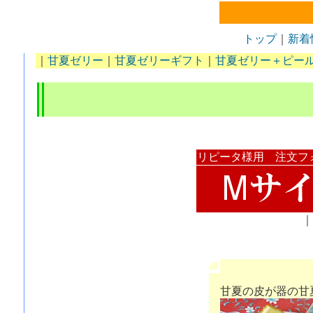
トップ
｜
新着
｜
甘夏ゼリー
｜
甘夏ゼリーギフト
｜
甘夏ゼリー＋ピー
リピータ様用 注文フ
甘夏の皮が器の甘