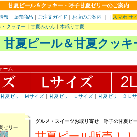
甘夏ピール＆クッキー・呼子甘夏ゼリーのご案内
情報
｜
販売商品
｜
ご注文ガイド
｜
お店のご案内
｜｜
スマホ サ
ル・クッキー
｜
甘夏みかん
｜
木成り甘夏
甘夏ピール＆甘夏クッキ
ォーム
｜
甘夏ゼリーＭサイズ
｜
甘夏ゼリーＬサイズ
｜
甘夏ゼリー２Ｌ
グルメ・スイーツお取り寄せ 呼子の甘夏ピ
夏ゼリー
甘夏ピール販売！！