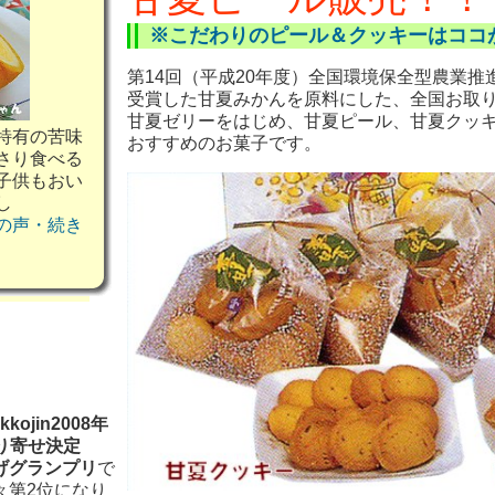
※こだわりのピール＆クッキーはココ
第14回（平成20年度）全国環境保全型農業
受賞した甘夏みかんを原料にした、
全国お取
甘夏ゼリーをはじめ、甘夏ピール、甘夏クッ
特有の苦味
おすすめのお菓子です。
さり食べる
子供もおい
し
の声・続き
kojin2008年
取り寄せ決定
げグランプリ
で
々第2位になり