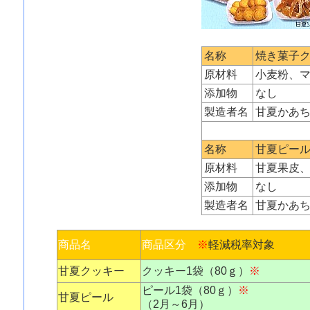
名称
焼き菓子
原材料
小麦粉、
添加物
なし
製造者名
甘夏かあ
名称
甘夏ピー
原材料
甘夏果皮
添加物
なし
製造者名
甘夏かあ
商品名
商品区分
※
軽減税率対象
甘夏クッキー
クッキー1袋（80ｇ）
※
ピール1袋（80ｇ）
※
甘夏ピール
（2月～6月）