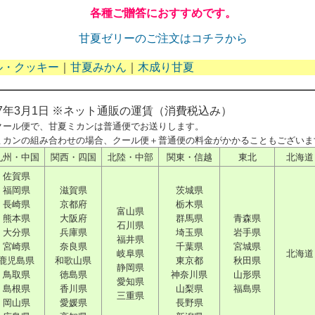
各種ご贈答におすすめです。
甘夏ゼリーのご注文はコチラから
ル・クッキー
｜
甘夏みかん
｜
木成り甘夏
年3月1日 ※ネット通販の運賃（消費税込み）
クール便で、甘夏ミカンは普通便でお送りします。
ミカンの組み合わせの場合、クール便＋普通便の料金がかかることもございま
九州・中国
関西・四国
北陸・中部
関東・信越
東北
北海道
佐賀県
福岡県
滋賀県
茨城県
長崎県
京都府
栃木県
富山県
熊本県
大阪府
群馬県
青森県
石川県
大分県
兵庫県
埼玉県
岩手県
福井県
宮崎県
奈良県
千葉県
宮城県
岐阜県
北海道
鹿児島県
和歌山県
東京都
秋田県
静岡県
鳥取県
徳島県
神奈川県
山形県
愛知県
島根県
香川県
山梨県
福島県
三重県
岡山県
愛媛県
長野県