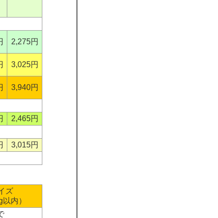
円
2,275円
円
3,025円
円
3,940円
円
2,465円
円
3,015円
サイズ
Kg以内）
で