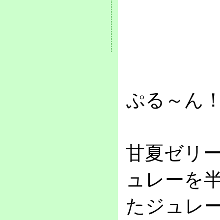
ぷる～ん
甘夏ゼリ
ュレーを
たジュレ