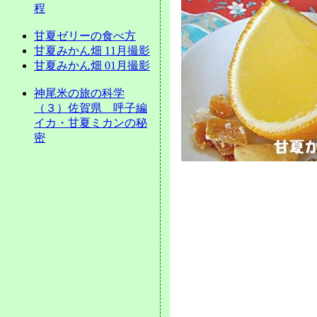
程
甘夏ゼリーの食べ方
甘夏みかん畑 11月撮影
甘夏みかん畑 01月撮影
神尾米の旅の科学
（３）佐賀県 呼子編
イカ・甘夏ミカンの秘
密