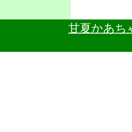
甘夏かあち