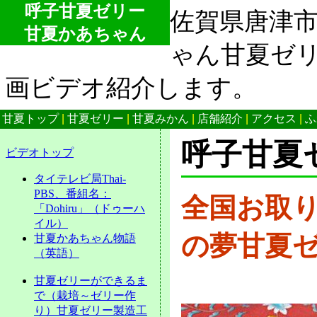
呼子甘夏ゼリー
佐賀県唐津
甘夏かあちゃん
ゃん甘夏ゼ
画ビデオ紹介します。
甘夏トップ
|
甘夏ゼリー
|
甘夏みかん
|
店舗紹介
|
アクセス
|
ふ
呼子甘夏
ビデオトップ
タイテレビ局Thai-
PBS、番組名：
全国お取
「Dohiru」（ドゥーハ
イル）
の夢甘夏
甘夏かあちゃん物語
（英語）
甘夏ゼリーができるま
で（栽培～ゼリー作
り）甘夏ゼリー製造工