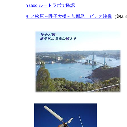
Yahoo ルートラボで確認
虹ノ松原～呼子大橋～加部島 ビデオ映像
（約2.8