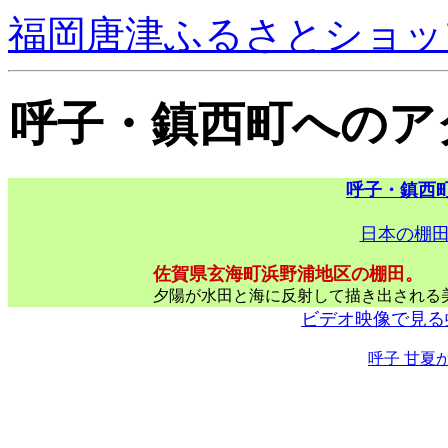
福岡唐津ふるさとショッ
呼子・鎮西町へのア
呼子・鎮西
日本の棚田
佐賀県玄海町浜野浦地区の棚田。
夕陽が水田と海に反射して描き出される
ビデオ映像で見る
呼子 甘夏