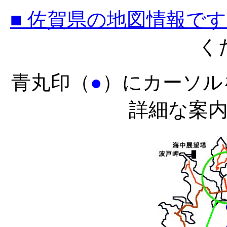
■ 佐賀県の地図情報で
く
青丸印（
●
）にカーソル
詳細な案