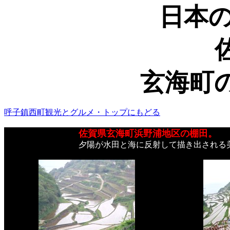
日本の
玄海町
呼子鎮西町観光とグルメ・トップにもどる
佐賀県玄海町浜野浦地区の棚田。
夕陽が水田と海に反射して描き出される