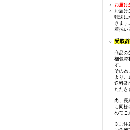
お届け
お届け
転送に
きます
着払い
受取辞
商品の
梱包資
す。
その為
より、
送料及
ただき
尚、長
も同様
めてご
※ご注