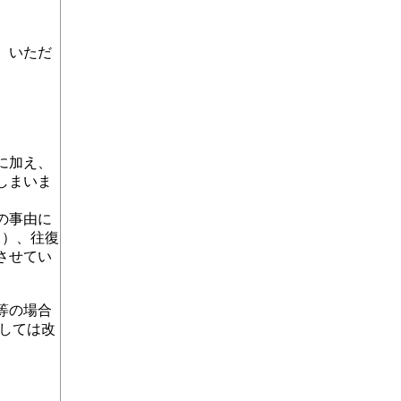
いただ
に加え、
しまいま
の事由に
％）、往復
させてい
等の場合
しては改