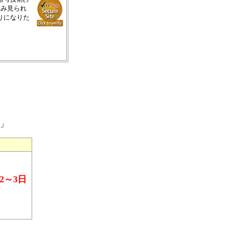
盗み見られ
りになりた
会」
2～3日