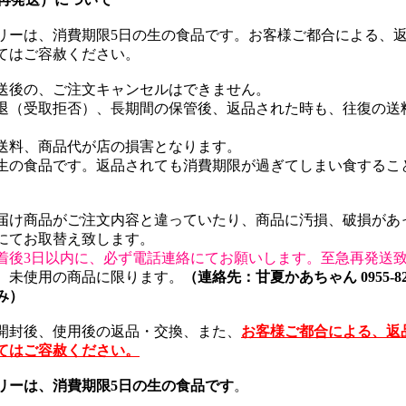
リーは、消費期限5日の生の食品です。お客様ご都合による、
てはご容赦ください。
送後の、ご注文キャンセルはできません。
退（受取拒否）、長期間の保管後、返品された時も、往復の送
。
送料、商品代が店の損害となります。
生の食品です。返品されても消費期限が過ぎてしまい食するこ
。
届け商品がご注文内容と違っていたり、商品に汚損、破損があ
にてお取替え致します。
着後3日以内に、必ず電話連絡にてお願いします。至急再発送
、未使用の商品に限ります。
（連絡先：甘夏かあちゃん 0955-82-
み）
開封後、使用後の返品・交換、また、
お客様ご都合による、返
てはご容赦ください。
リーは、消費期限5日の生の食品です
。