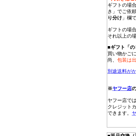
ギフトの場
き」でご依
り分け
」欄
ギフトの場合
それ以上の
■ギフト「の
買い物かご
尚、
包装は
別途送料が
※
ヤフー店
ヤフー店で
クレジットカ
できます。
■返品交換（