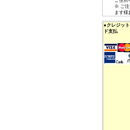
ご住所
※ ご
ます様
●クレジッ
ド支払