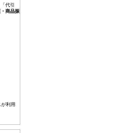
て「代引
項・商品振
ニが利用