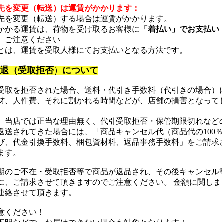
先を変更（転送）は運賃がかかります：
先を変更（転送）する場合は運賃がかかります。
かかる運賃は、荷物を受け取るお客様に
「着払い」でお支払い
。ご注意ください
とは、運賃を受取人様にてお支払いとなる方法です。
退（受取拒否）について
受取を拒否された場合、送料・代引き手数料（代引きの場合）
材、人件費、それに割かれる時間などが、店舗の損害となって
、当店では正当な理由無く、代引受取拒否・保管期限切れなど
返送されてきた場合には、「商品キャンセル代（商品代の100
び、代金引換手数料、梱包資材料、返品事務手数料」をご請求
ます。
期のご不在・受取拒否等で商品が返品され、その後キャンセル
に、ご請求させて頂きますのでご注意ください。 金額に関しま
連絡させて頂きます。
意ください！