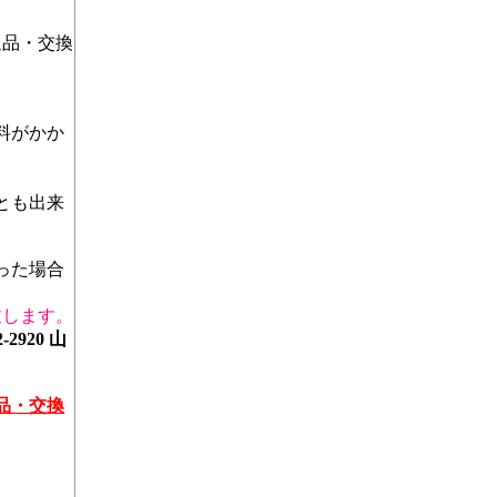
返品・交換
料がかか
とも出来
った場合
致します。
2920 山
品・交換