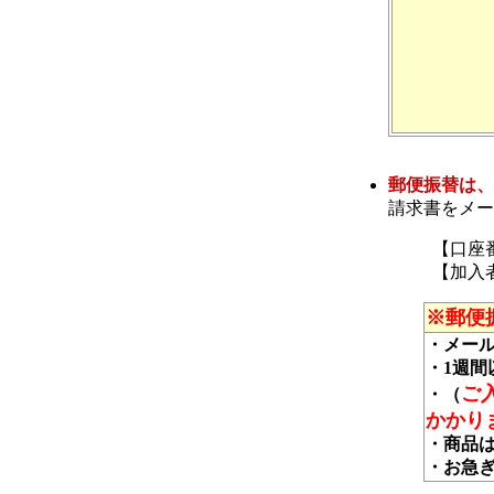
郵便振替は、
請求書をメー
【口座番号
【加入
※郵便
・メー
・1週
ご
・（
かかり
・商品
・お急