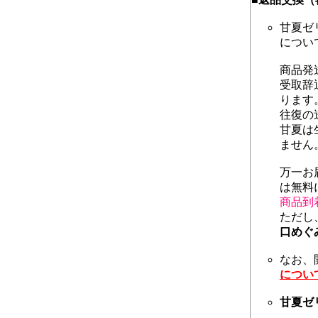
甘夏ゼ
につい
商品発
受取辞
ります
往復の
甘夏は
ません
万一お
は無料
商品到
ただし
口めぐ
なお、
につい
甘夏ゼ