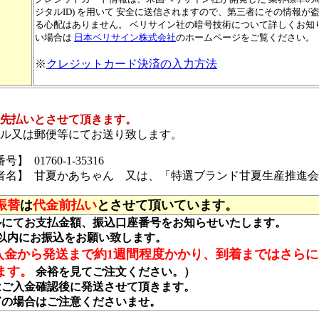
ジタルID) を用いて 安全に送信されますので、第三者にその情報が
る心配はありません。 ベリサイン社の暗号技術について詳しくお知
い場合は
日本ベリサイン株式会社
のホームページをご覧ください。
※
クレジットカード決済の入力方法
先払いとさせて頂きます。
ル又は郵便等にてお送り致します。
】 01760-1-35316
者名】 甘夏かあちゃん 又は、「特選ブランド甘夏生産推進
振替
は
代金前払い
とさせて頂いています。
ルにてお支払金額、振込口座番号をお知らせいたします。
間以内にお振込をお願い致します。
入金から発送まで約1週間程度かかり、到着まではさらに
ます。
余裕を見てご注文ください。）
はご入金確認後に発送させて頂きます。
ぎの場合はご注意くださいませ。