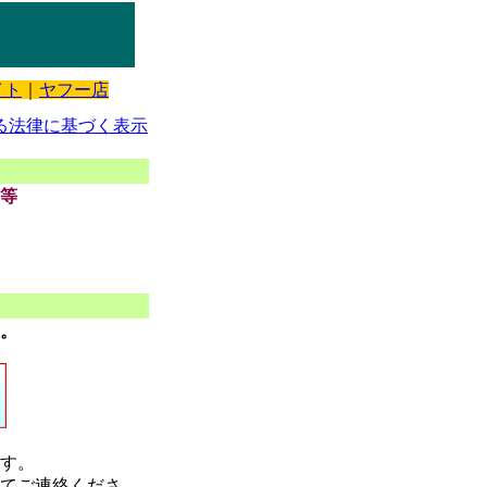
イト
｜
ヤフー店
る法律に基づく表示
等
。
す。
にてご連絡くださ