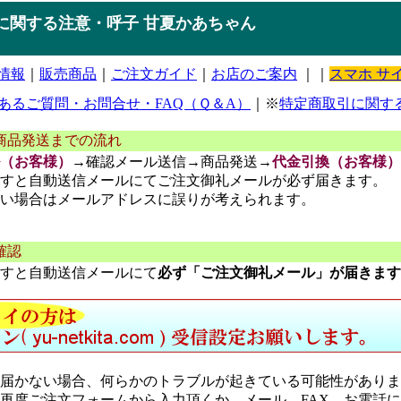
に関する注意・呼子 甘夏かあちゃん
情報
｜
販売商品
｜
ご注文ガイド
｜
お店のご案内
｜｜
スマホ サ
あるご質問・お問合せ・FAQ（Ｑ＆A）
｜※
特定商取引に関す
商品発送までの流れ
（お客様）
→確認メール送信→商品発送→
代金引換（お客様）
すと自動送信メールにてご注文御礼メールが必ず届きます。
い場合はメールアドレスに誤りが考えられます。
確認
すと自動送信メールにて
必ず「ご注文御礼メール」が届きます
届かない場合、何らかのトラブルが起きている可能性がありま
再度ご注文フォームから入力頂くか、メール、FAX、お電話