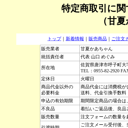
特定商取引に関
（甘夏
トップ
｜
新着情報
｜
販売商品
｜
ご注文
販売業者
甘夏かあちゃん
統括責任者
代表 山口 めぐみ
佐賀県唐津市呼子町大字加部島
所在地
TEL：0955-82-2920 FA
定休日
火曜日
商品代金以外の
商品代金には消費税が
必要料金
送料、代金引換手数料
申込の有効期限
期間限定商品の場合は
不良品
着払いご返品後、良品
販売数量
注文フォームの数量を
ご注文メール受付後、
引渡時期