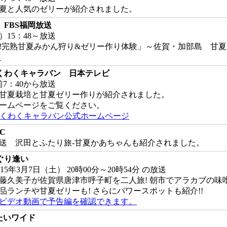
夏と人気のゼリーが紹介されました。
FBS福岡放送
金）15：48～放送
!完熟甘夏みかん狩り&ゼリー作り体験」～佐賀・加部島 甘
ド
わくわくキャラバン 日本テレビ
午前7：40から放送
甘夏栽培と甘夏ゼリー作りが紹介されました。
ームページをご覧ください。
んわくわくキャラバン公式ホームページ
C
6日放送 沢田とふたり旅-甘夏かあちゃんも紹介されました。
ぐり逢い
15年3月7日（土） 20時00分～20時54分 の放送
藤久美子が佐賀県唐津市呼子町を二人旅! 朝市でアラカブの味噌
品ランチや甘夏ゼリーも! さらにパワースポットも紹介!!
ビデオ動画で予告編を確認できます。
たいワイド