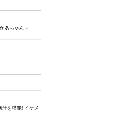
夏かあちゃん～
汁を堪能! イケメ