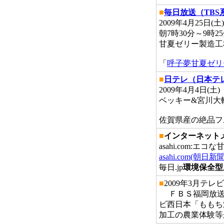
■
毎日放送（TBS
2009年4月25
朝7時30分～9時2
甘夏ゼリー製造工
「
呼子夢甘夏ゼリ
■
日テレ（日本テ
2009年4月4日(
ベッキー&宮川大
佐賀県産の絶品フ
■
インターネット
asahi.com:
asahi.com(朝
毎日.jp
環境保全型
■
2009年3月テ
ＦＢＳ福岡放送
ビ西日本「ももち
加工の農業体験等