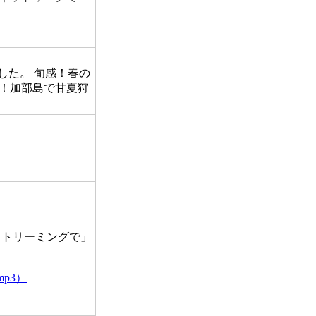
ました。 旬感！春の
ク！加部島で甘夏狩
ストリーミングで」
p3）