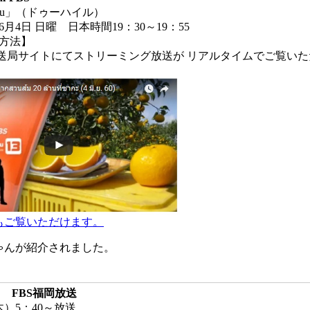
iru」（ドゥーハイル）
6月4日 日曜 日本時間19：30～19：55
方法】
送局サイトにてストリーミング放送が リアルタイムでご覧いた
もご覧いただけます。
ゃんが紹介されました。
! FBS福岡放送
（木）5：40～放送