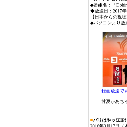
◆番組名：「Doh
◆放送日：2017年
【日本からの視聴
◆パソコンより放
録画放送で
甘夏かあち
■
バリはやッ!ZIP
2016年3月17日