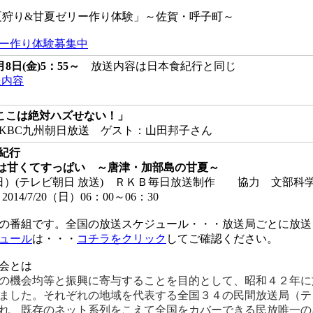
夏狩り&甘夏ゼリー作り体験」～佐賀・呼子町～
ー作り体験募集中
月8日(金)5：55～
放送内容は日本食紀行と同じ
送内容
ここは絶対ハズせない！」
日 KBC九州朝日放送 ゲスト：山田邦子さん
食紀行
の実は甘くてすっぱい ～唐津・加部島の甘夏～
日（日）(テレビ朝日 放送) ＲＫＢ毎日放送制作 協力 文部科
14/7/20（日）06：00～06：30
の番組です。全国の放送スケジュール・・・放送局ごとに放送
ュール
は・・・
コチラをクリック
してご確認ください。
会とは
の機会均等と振興に寄与することを目的として、昭和４２年に
ました。それぞれの地域を代表する全国３４の民間放送局（テ
れ、既存のネット系列をこえて全国をカバーできる民放唯一の