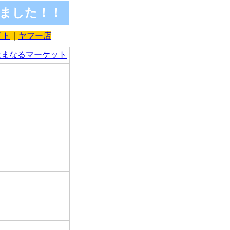
ました！！
イト
｜
ヤフー店
はまなるマーケット