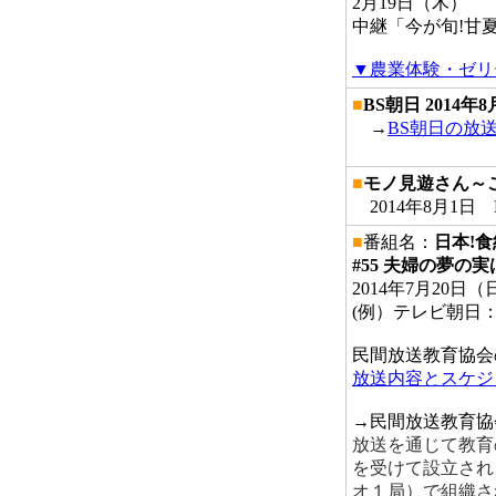
2月19日（木）
中継「今が旬!甘
▼農業体験・ゼリ
■
BS朝日 2014年8
→
BS朝日の放
■
モノ見遊さん～
2014年8月1
■
番組名：
日本!
#55 夫婦の夢
2014年7月20
(例）テレビ朝日：20
民間放送教育協会
放送内容とスケジ
→民間放送教育協
放送を通じて教育
を受けて設立され
オ１局）で組織さ