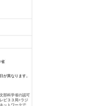
学省
日が異なります。
文部科学省の認可
レビ３３局+ラジ
ネットワークで