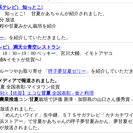
系テレビ） 知っとこ!
日(土) 知っとこ! 甘夏かあちゃんが紹介されました。
5分 放送
程や甘夏みかん栽培を紹介
ー
」を紹介していただきました。
レビ） 満天☆青空レストラン
土) 18：30～19：00 ベッキー、宮川大輔、イモトアヤコ
輔&イモトが佐賀へ!
ルーツやお取り寄せ 「
呼子夢甘夏ゼリー
」を紹介していただ
メディアで報道されました。
エコな甘夏 全国表彰-マイタウン佐賀
日新聞社):【佐賀】エコな
甘夏
全国表彰 - 食と料理
農業推進
コン:
甘夏
栽培で評価 唐津・加部島の山口さん優秀賞 ..
レビ放送されました。
「めんたいワイド」生中継、ＳＴＳサガテレビ「カチカチワイ
浜ストアー」で甘夏かあちゃんの呼子夢甘夏みかん、夢甘夏ゼ
が放送されました。