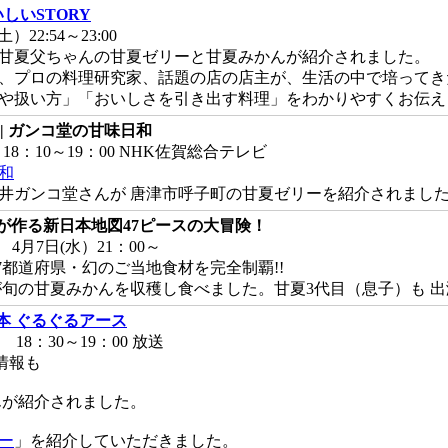
いしいSTORY
）22:54～23:00
甘夏父ちゃんの甘夏ゼリーと甘夏みかんが紹介されました。
、プロの料理研究家、話題の店の店主が、生活の中で培ってき
や扱い方」「おいしさを引き出す料理」をわかりやすくお伝え
 | ガンコ堂の甘味日和
）18：10～19：00 NHK佐賀総合テレビ
和
井ガンコ堂さんが 唐津市呼子町の甘夏ゼリーを紹介されまし
6が作る新日本地図47ピースの大冒険！
 4月7日(水）21：00～
7都道府県・幻のご当地食材を完全制覇!!
が旬の甘夏みかんを収穫し食べました。甘夏3代目（息子）も 
本 ぐるぐるアース
) 18：30～19：00 放送
情報も
が紹介されました。
ー
」を紹介していただきました。