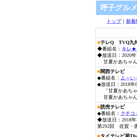
呼子グル
トップ
｜
新着
■
テレQ TVQ九
◆番組名：
キレ★
◆放送日：2020年7
甘夏かあちゃん
■
関西テレビ
◆番組名：
よ～い
◆放送日：2018年6
「甘夏かあちゃん
甘夏かあちゃん
■
読売テレビ
◆番組名：
クチコ
◆放送日：2018年
第292回 佐賀
■
タイテレビ局Thai