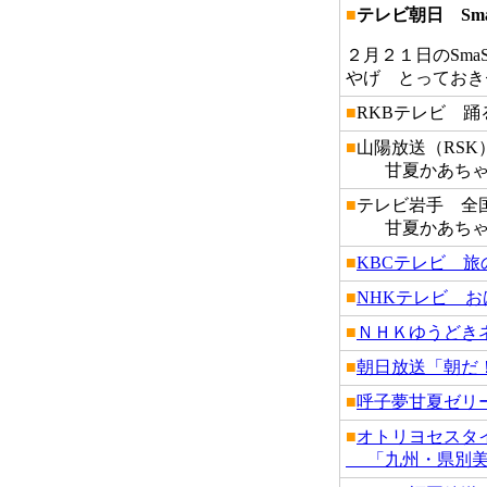
■
テレビ朝日 SmaS
２月２１日のSma
やげ とっておき
■
RKBテレビ 
■
山陽放送（RSK
甘夏かあちゃん
■
テレビ岩手 全
甘夏かあちゃん
■
KBCテレビ 
■
NHKテレビ 
■
ＮＨＫゆうどき
■
朝日放送「朝だ
■
呼子夢甘夏ゼリ
■
オトリヨセスタイ
「九州・県別美