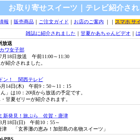
メ お取り寄せスイーツ｜テレビ紹介され
情報
｜
販売商品
｜
ご注文ガイド
｜
お店のご案内
｜｜
スマホ サ
雑誌に紹介されました
｜
甘夏かあちゃんビデオ
｜
州放送
カワ女子部
月18日放送 午前11:00～11:30
が紹介されました。
ドン！ 関西テレビ
月14日(木) 午前9：50～11：15
」は10：20頃から放送の予定です。
・甘夏ゼリーが紹介されます。
ミ新発見！旅ぷら 佐賀・唐津
3月18日(日) 午前10：55～
・唐津 「玄界灘の恵み！加部島の名物スイーツ」
-PBS