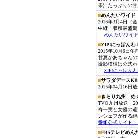
果汁たっぷりの甘
■
めんたいワイド 
2016年3月4日（
中継「収穫最盛期
めんたいワイ
■
ZIP!にっぽん
2015年10月6日
甘夏かあちゃんの
撮影模様は公式ホ
ZIP!にっぽ
■
サワダデースKB
2015年04月1
■
きらり九州 め
TVQ九州放送 20
寿一実と女優の遠
ンシェフが作る絶
番組公式サイト 
■
FBSテレビめん