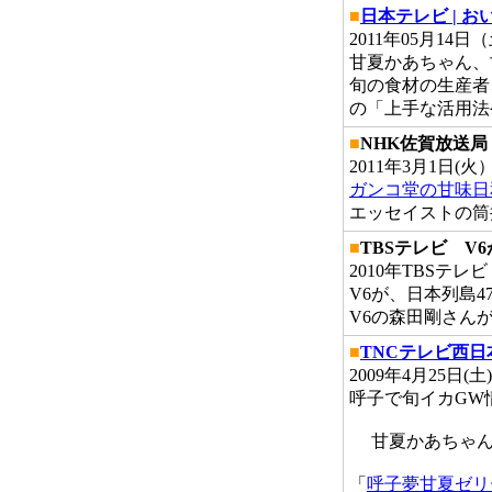
■
日本テレビ | お
2011年05月14日（土
甘夏かあちゃん、
旬の食材の生産者
の「上手な活用法
■
NHK佐賀放送局
2011年3月1日(火
ガンコ堂の甘味日
エッセイストの筒
■
TBSテレビ V
2010年TBSテレビ
V6が、日本列島4
V6の森田剛さん
■
TNCテレビ西日
2009年4月25日(土
呼子で旬イカGW
甘夏かあちゃん
「
呼子夢甘夏ゼリ