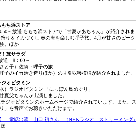
 ももち浜ストア
(金) 9:50～放送 ももち浜ストアで「甘夏かあちゃん」が紹介され
夏狩り＆イカづくし 春の海を楽しむ呼子旅。4月が甘さのピー
験。ほか
朝だ！旅サラダ
） 放送 8：00～
さと子）佐賀・呼子の旅
呼子のイカ活き造りほか）の甘夏収穫模様が紹介されました。
 ラジオビタミン
4日（水）ラジオビタミン 「にっぽん島めぐり」
甘夏父ちゃんが出演しました。
Kラジオビタミンのホームページで紹介されています。また、
り」を音声でお聴きいただけます。
】 電話出演：山口 初さん （NHKラジオ ストリーミング m
 放送