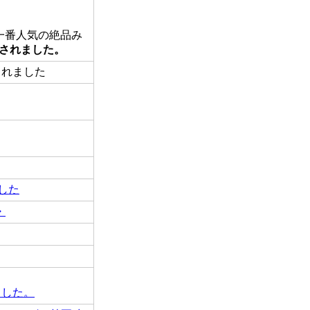
い一番人気の絶品み
されました。
紹介されました
した
・
ました。