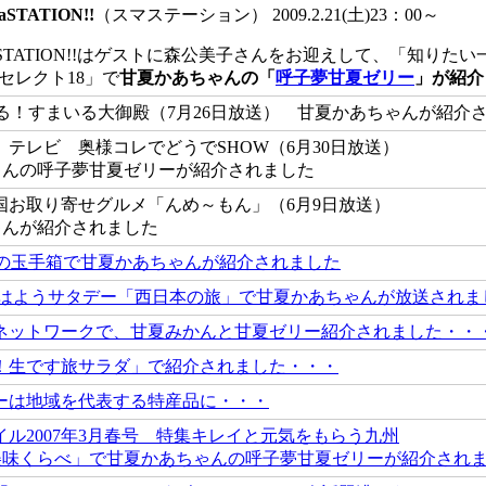
TATION!!
（スマステーション） 2009.2.21(土)23：00～
STATION!!はゲストに森公美子さんをお迎えして、「知りた
セレクト18」で
甘夏かあちゃんの「
呼子夢甘夏ゼリー
」が紹介
踊る！すまいる大御殿（7月26日放送） 甘夏かあちゃんが
）テレビ 奥様コレでどうでSHOW（6月30日放送）
の呼子夢甘夏ゼリーが紹介されました
国お取り寄せグルメ「んめ～もん」（6月9日放送）
が紹介されました
旅の玉手箱で甘夏かあちゃんが紹介されました
おはようサタデー「西日本の旅」で甘夏かあちゃんが放送されま
ネットワークで、甘夏みかんと甘夏ゼリー紹介されました・・
！生です旅サラダ」で紹介されました・・・
ーは地域を代表する特産品に・・・
ル2007年3月春号 特集キレイと元気をもらう九州
味くらべ」で甘夏かあちゃんの呼子夢甘夏ゼリーが紹介され