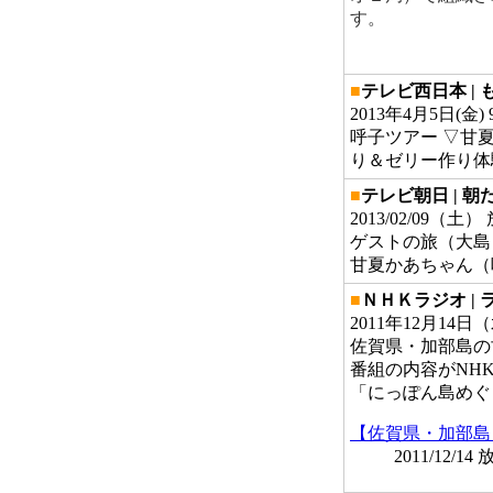
す。
■
テレビ西日本 |
2013年4月5日
呼子ツアー ▽甘
り＆ゼリー作り体
■
テレビ朝日 | 
2013/02/09（土
ゲストの旅（大島
甘夏かあちゃん（
■
ＮＨＫラジオ |
2011年12月1
佐賀県・加部島の
番組の内容がNH
「にっぽん島めぐ
【佐賀県・加部島
2011/12/14