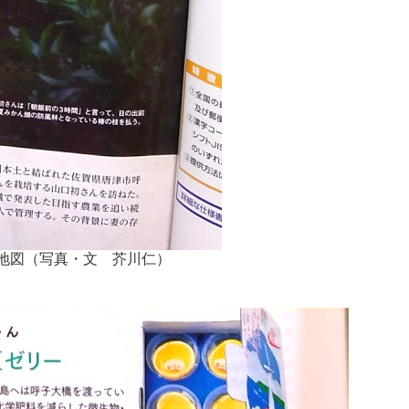
く地図（写真・文 芥川仁）