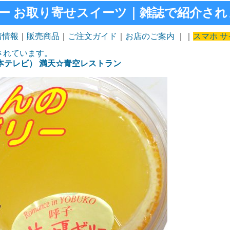
ー お取り寄せスイーツ｜雑誌で紹介され
着情報
｜
販売商品
｜
ご注文ガイド
｜
お店のご案内
｜｜
スマホ サ
されています。
本テレビ） 満天☆青空レストラン