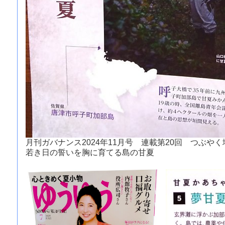
月刊ガバナンス2024年11月号 連載第20回 つぶや
若き日の誓いを胸に育てる島の甘夏