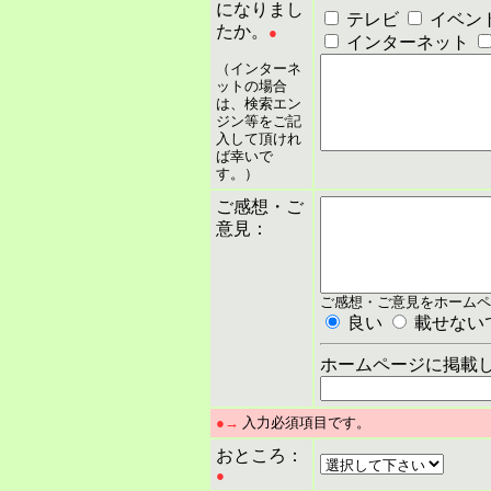
になりまし
テレビ
イベン
たか。
●
インターネット
（インターネ
ットの場合
は、検索エン
ジン等をご記
入して頂けれ
ば幸いで
す。）
ご感想・ご
意見：
ご感想・ご意見をホームペ
良い
載せない
ホームページに掲載
●→
入力必須項目です。
おところ：
●