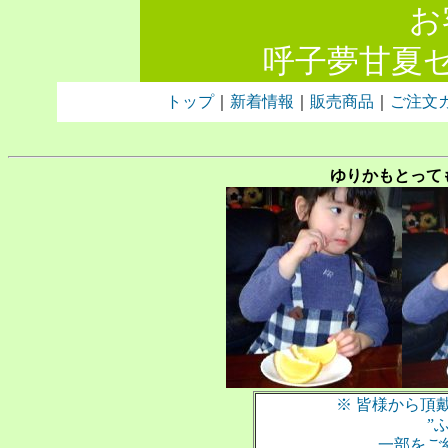
お
呼子夢甘夏
トップ
｜
新着情報
｜
販売商品
｜
ご注文
ゆりかもとって
※ 皆様から頂
”
一部をご