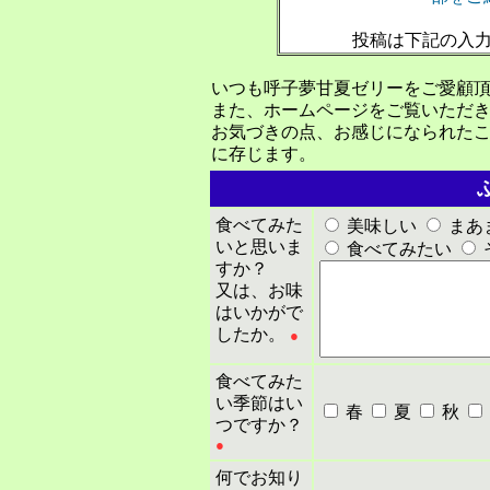
投稿は下記の入
いつも呼子夢甘夏ゼリーをご愛顧
また、ホームページをご覧いただ
お気づきの点、お感じになられた
に存じます。
食べてみた
美味しい
まあ
いと思いま
食べてみたい
すか？
又は、お味
はいかがで
したか。
●
食べてみた
い季節はい
春
夏
秋
つですか？
●
何でお知り