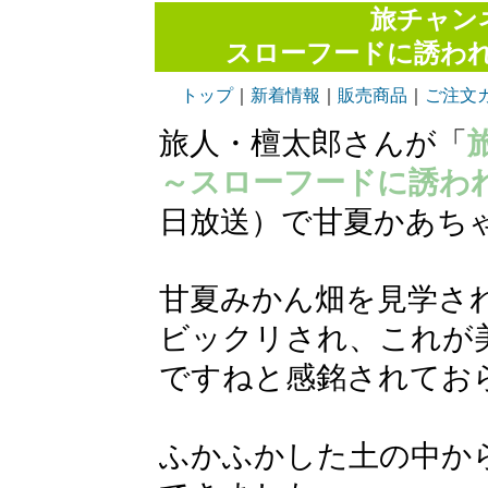
旅チャン
スローフードに誘わ
トップ
｜
新着情報
｜
販売商品
｜
ご注文
旅人・檀太郎さんが「
～スローフードに誘わ
日放送）で甘夏かあち
甘夏みかん畑を見学さ
ビックリされ、これが
ですねと感銘されてお
ふかふかした土の中か