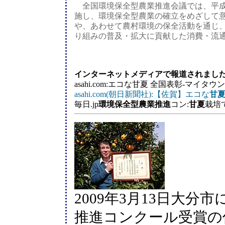
全国環境保全型農業推進会議では、平成
施し、環境保全型農業の確立をめざして
や、あわせて農村環境の保全活動を通じ
り組みの普及・拡大に貢献した消費・流
インターネットメディアで報道されまし
asahi.com:エコな甘夏 全国表彰-マイタウ
asahi.com(朝日新聞社):【佐賀】エコな
甘
毎日.jp
環境保全型農業推進
コン:
甘夏
栽培
2009年3月13日大
推進コンクール受賞の