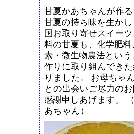
甘夏かあちゃんが作る
甘夏の持ち味を生かし
国お取り寄せスイーツ
料の甘夏も、化学肥料
素・微生物農法という
作りに取り組んできた
りました。 お母ちゃ
との出会いご尽力のお
感謝申しあげます。 
あちゃん）