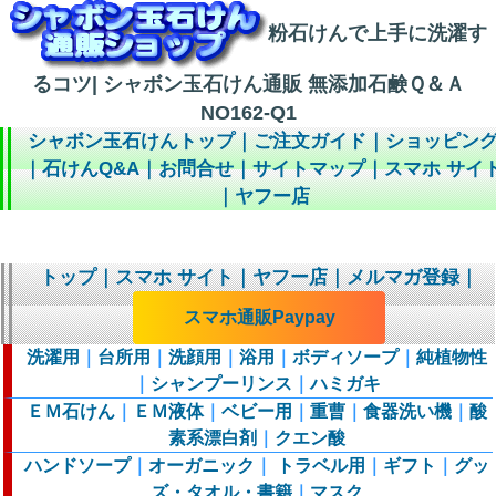
粉石けんで上手に洗濯す
るコツ| シャボン玉石けん通販 無添加石鹸Ｑ＆Ａ
NO162-Q1
シャボン玉石けんトップ
｜
ご注文ガイド
｜
ショッピン
｜
石けんQ&A
｜
お問合せ
｜
サイトマップ
｜
スマホ サイ
｜
ヤフー店
トップ
｜
スマホ サイト
｜
ヤフー店
｜
メルマガ登録
｜
スマホ通販Paypay
洗濯用
｜
台所用
｜
洗顔用
｜
浴用
｜
ボディソープ
｜
純植物性
｜
シャンプーリンス
｜
ハミガキ
ＥＭ石けん
｜
ＥＭ液体
｜
ベビー用
｜
重曹
｜
食器洗い機
｜
酸
素系漂白剤
｜
クエン酸
ハンドソープ
｜
オーガニック
｜
トラベル用
｜
ギフト
｜
グッ
ズ・タオル・書籍
｜
マスク