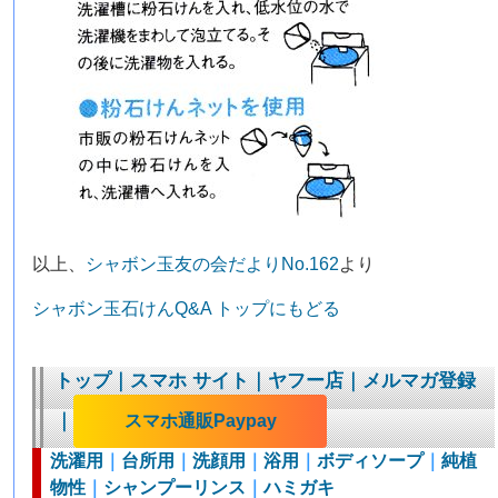
以上、
シャボン玉友の会だよりNo.162
より
シャボン玉石けんQ&A トップにもどる
トップ
｜
スマホ サイト
｜
ヤフー店
｜
メルマガ登録
｜
スマホ通販Paypay
洗濯用
｜
台所用
｜
洗顔用
｜
浴用
｜
ボディソープ
｜
純植
物性
｜
シャンプーリンス
｜
ハミガキ