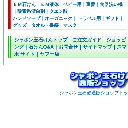
ＥＭ石けん
｜
ＥＭ液体
｜
ベビー用
｜
重曹
｜
食器洗い機
｜
酸素系漂白剤
｜
クエン酸
ハンドソープ
｜
オーガニック
｜
トラベル用
｜
ギフト
｜
グッズ・タオル・書籍
｜
マスク
シャボン玉石けんトップ
｜
ご注文ガイド
｜
ショッピ
ング
｜
石けんQ&A
｜
お問合せ
｜
サイトマップ
｜
スマ
ホ サイト
｜
ヤフー店
シャボン玉石鹸通販ショップトッ