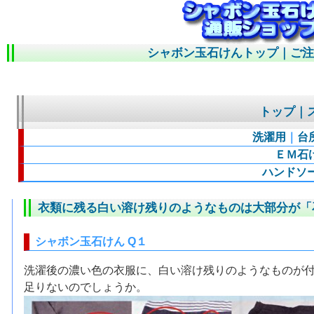
シャボン玉石けんトップ
｜
ご
トップ
｜
洗濯用
｜
台
ＥＭ石
ハンドソ
衣類に残る白い溶け残りのようなものは大部分が「
シャボン玉石けん Q１
洗濯後の濃い色の衣服に、白い溶け残りのようなものが
足りないのでしょうか。