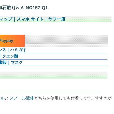
鹸Ｑ＆Ａ NO157-Q1
マップ
｜
スマホ サイト
｜
ヤフー店
aypay
ンス
｜
ハミガキ
｜
クエン酸
書籍
｜
マスク
ール
と
スノール液体
どちらを使用しても付着します。すすぎが