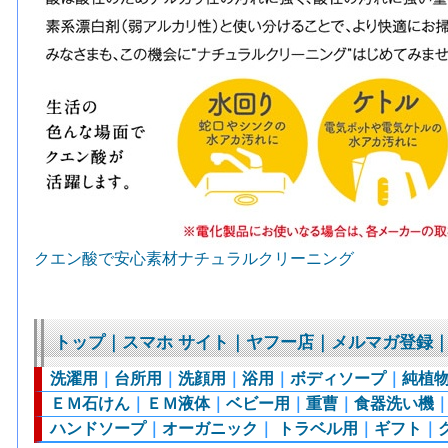
クエン酸で安心素材ナチュラルクリーニング
トップ
｜
スマホ サイト
｜
ヤフー店
｜
メルマガ登録
洗濯用
｜
台所用
｜
洗顔用
｜
浴用
｜
ボディソープ
｜
純植
ＥＭ石けん
｜
ＥＭ液体
｜
ベビー用
｜
重曹
｜
食器洗い機
ハンドソープ
｜
オーガニック
｜
トラベル用
｜
ギフト
｜