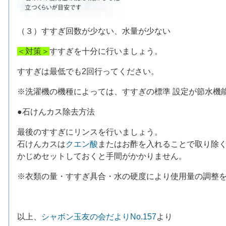
（３）すすぎ回数が少ない、水量が少ない
＜対策＞
すすぎを十分に行いましょう。
すすぎは最低でも2回行ってください。
※洗濯機の機種によっては、すすぎの標準 設定が節水機
●石けんカス除去方法
最後のすすぎにリンスを行いましょう。
石けんカスは
クエン酸
またはお酢を入れることで取り除
かじめセットしておくと手間がかかりません。
※衣類の量・すすぎ具合・水の硬度により使用量の調整
以上、
シャボン玉友の会だよりNo.157
より