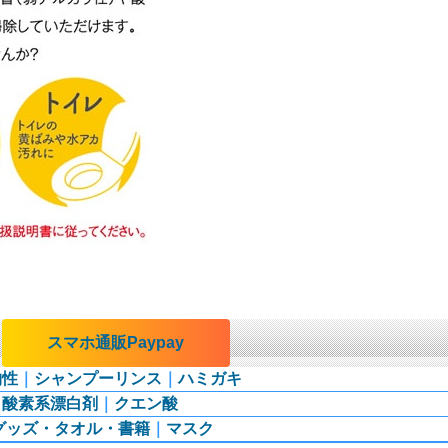
｜
スマホ通販Paypay
物性
｜
シャンプーリンス
｜
ハミガキ
｜
酸素系漂白剤
｜
クエン酸
グッズ・タオル・書籍
｜
マスク