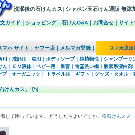
洗濯後の石けんカス| シャボン玉石けん通販 無添加石
注文ガイド
｜
ショッピング
｜
石けんQ&A
｜
お問合せ
｜
サイト
スマホ サイト
｜
ヤフー店
｜
メルマガ登録
｜
スマホ通販P
所用
｜
洗顔用
｜
浴用
｜
ボディソープ
｜
純植物性
｜
シャンプーリ
けん
｜
ＥＭ液体
｜
ベビー用
｜
重曹
｜
食器洗い機
｜
酸素系漂白剤
ープ
｜
オーガニック
｜
トラベル用
｜
ギフト
｜
グッズ・タオル・
石けんカス」です
付着して困っています。どうしたらよいですか。
粉石けんスノ