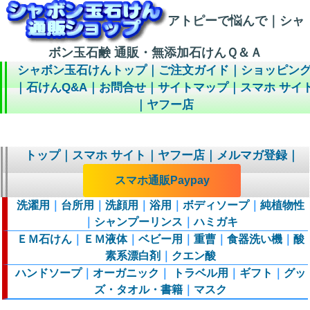
アトピーで悩んで｜シャ
ボン玉石鹸 通販・無添加石けんＱ＆Ａ
シャボン玉石けんトップ
｜
ご注文ガイド
｜
ショッピン
｜
石けんQ&A
｜
お問合せ
｜
サイトマップ
｜
スマホ サイ
｜
ヤフー店
トップ
｜
スマホ サイト
｜
ヤフー店
｜
メルマガ登録
｜
スマホ通販Paypay
洗濯用
｜
台所用
｜
洗顔用
｜
浴用
｜
ボディソープ
｜
純植物性
｜
シャンプーリンス
｜
ハミガキ
ＥＭ石けん
｜
ＥＭ液体
｜
ベビー用
｜
重曹
｜
食器洗い機
｜
酸
素系漂白剤
｜
クエン酸
ハンドソープ
｜
オーガニック
｜
トラベル用
｜
ギフト
｜
グッ
ズ・タオル・書籍
｜
マスク