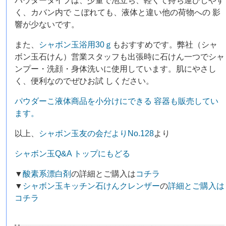
パウダータイプは、少量で泡立ち、軽くて持ち運びしやす
く、カバン内で こぼれても、液体と違い他の荷物への 影
響が少ないです。
また、
シャボン玉浴用30ｇ
もおすすめです。弊社（シャ
ボン玉石けん）営業スタッフも出張時に石けん一つでシャ
ンプー・洗顔・身体洗いに使用しています。肌にやさし
く、便利なのでぜひお試 しください。
パウダーこ液体商品を小分けにできる 容器も販売してい
ます。
以上、
シャボン玉友の会だよりNo.128
より
シャボン玉Q&A トップにもどる
▼
酸素系漂白剤
の詳細とご購入は
コチラ
▼
シャボン玉キッチン石けんクレンザー
の
詳細とご購入は
コチラ