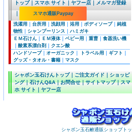
トップ
｜
スマホ サイト
｜
ヤフー店
｜
メルマガ登録
｜
スマホ通販Paypay
洗濯用
｜
台所用
｜
洗顔用
｜
浴用
｜
ボディソープ
｜
純植
物性
｜
シャンプーリンス
｜
ハミガキ
ＥＭ石けん
｜
ＥＭ液体
｜
ベビー用
｜
重曹
｜
食器洗い機
｜
酸素系漂白剤
｜
クエン酸
ハンドソープ
｜
オーガニック
｜
トラベル用
｜
ギフト
｜
グッズ・タオル・書籍
｜
マスク
シャボン玉石けんトップ
｜
ご注文ガイド
｜
ショッピ
ング
｜
石けんQ&A
｜
お問合せ
｜
サイトマップ
｜
スマ
ホ サイト
｜
ヤフー店
シャボン玉石鹸通販ショップトッ