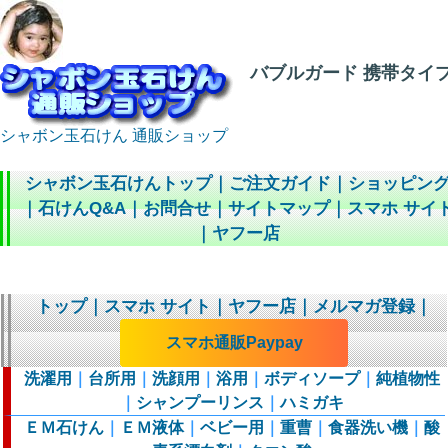
バブルガード 携帯タイプ
シャボン玉石けん 通販ショップ
シャボン玉石けんトップ
｜
ご注文ガイド
｜
ショッピン
｜
石けんQ&A
｜
お問合せ
｜
サイトマップ
｜
スマホ サイ
｜
ヤフー店
トップ
｜
スマホ サイト
｜
ヤフー店
｜
メルマガ登録
｜
スマホ通販Paypay
洗濯用
｜
台所用
｜
洗顔用
｜
浴用
｜
ボディソープ
｜
純植物性
｜
シャンプーリンス
｜
ハミガキ
ＥＭ石けん
｜
ＥＭ液体
｜
ベビー用
｜
重曹
｜
食器洗い機
｜
酸