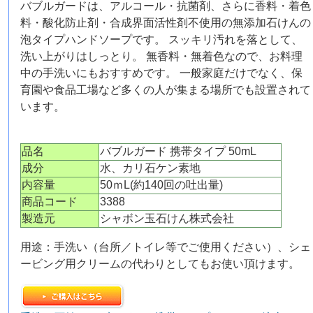
バブルガードは、アルコール・抗菌剤、さらに香料・着色
料・酸化防止剤・合成界面活性剤不使用の無添加石けんの
泡タイプハンドソープです。 スッキリ汚れを落として、
洗い上がりはしっとり。 無香料・無着色なので、お料理
中の手洗いにもおすすめです。 一般家庭だけでなく、保
育園や食品工場など多くの人が集まる場所でも設置されて
います。
品名
バブルガード 携帯タイプ 50mL
成分
水、カリ石ケン素地
内容量
50ｍL(約140回の吐出量)
商品コード
3388
製造元
シャボン玉石けん株式会社
用途：手洗い（台所／トイレ等でご使用ください）、シェ
ービング用クリームの代わりとしてもお使い頂けます。