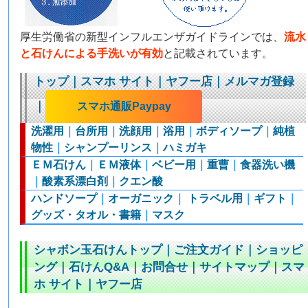
厚生労働省の新型インフルエンザガイドラインでは、
流水
と石けんによる手洗いが有効
と記載されています。
トップ
｜
スマホ サイト
｜
ヤフー店
｜
メルマガ登録
｜
スマホ通販Paypay
洗濯用
｜
台所用
｜
洗顔用
｜
浴用
｜
ボディソープ
｜
純植
物性
｜
シャンプーリンス
｜
ハミガキ
ＥＭ石けん
｜
ＥＭ液体
｜
ベビー用
｜
重曹
｜
食器洗い機
｜
酸素系漂白剤
｜
クエン酸
ハンドソープ
｜
オーガニック
｜
トラベル用
｜
ギフト
｜
グッズ・タオル・書籍
｜
マスク
シャボン玉石けんトップ
｜
ご注文ガイド
｜
ショッピ
ング
｜
石けんQ&A
｜
お問合せ
｜
サイトマップ
｜
スマ
ホ サイト
｜
ヤフー店