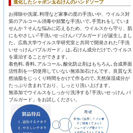
進化したシャボン玉石けんのハンドソープ
お掃除や洗濯､料理など家事の度の手洗いや、ウイルス対
策のアルコール消毒や頻繁な手洗いで､手荒れをしていま
せんか？そんな悩みに応えるため、ウイルスから守り、肌
にもやさしい｢手洗いせっけんバブルガード｣が誕生しまし
た。広島大学ウイルス学研究室と共同で開発された｢手洗
いせっけんバブルガード」は､石けん成分だけで､ウイルス
を退治することができます。
着色料､香料､アルコール､酸化防止剤はもちろん､合成界面
活性剤を一切使用していない無添加石けんです。良質な天
然油脂をじっくり時間をかけて作るので､天然保湿成分が
たっぷり含まれており、しっとり洗い上げます。
無添加でウイルスをしっかり洗浄する｢手洗いせっけん バ
ブルガード」をお試しください。