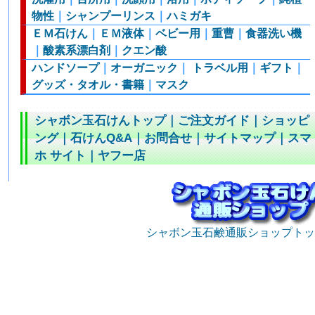
物性
｜
シャンプーリンス
｜
ハミガキ
ＥＭ石けん
｜
ＥＭ液体
｜
ベビー用
｜
重曹
｜
食器洗い機
｜
酸素系漂白剤
｜
クエン酸
ハンドソープ
｜
オーガニック
｜
トラベル用
｜
ギフト
｜
グッズ・タオル・書籍
｜
マスク
シャボン玉石けんトップ
｜
ご注文ガイド
｜
ショッピ
ング
｜
石けんQ&A
｜
お問合せ
｜
サイトマップ
｜
スマ
ホ サイト
｜
ヤフー店
シャボン玉石鹸通販ショップトッ