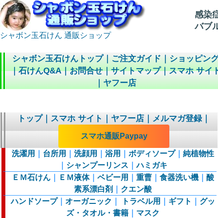
感染
バブ
シャボン玉石けん 通販ショップ
シャボン玉石けんトップ
｜
ご注文ガイド
｜
ショッピン
｜
石けんQ&A
｜
お問合せ
｜
サイトマップ
｜
スマホ サイ
｜
ヤフー店
トップ
｜
スマホ サイト
｜
ヤフー店
｜
メルマガ登録
｜
スマホ通販Paypay
洗濯用
｜
台所用
｜
洗顔用
｜
浴用
｜
ボディソープ
｜
純植物性
｜
シャンプーリンス
｜
ハミガキ
ＥＭ石けん
｜
ＥＭ液体
｜
ベビー用
｜
重曹
｜
食器洗い機
｜
酸
素系漂白剤
｜
クエン酸
ハンドソープ
｜
オーガニック
｜
トラベル用
｜
ギフト
｜
グッ
ズ・タオル・書籍
｜
マスク