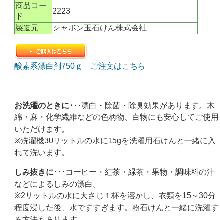
商品コー
2223
ド
製造元
シャボン玉石けん株式会社
酸素系漂白剤750ｇ ご注文はこちら
お洗濯のときに･
･･漂白・除菌・除臭効果があります。木
綿・麻・化学繊維などの色柄物、白物にも安心してご使用
いただけます。
※洗濯機30リットルの水に15gを洗濯用石けんと一緒に入
れて洗います。
しみ抜きに
･･･コーヒー・紅茶・緑茶・果物・調味料の汁
などによるしみの漂白。
※2リットルの水に大さじ１杯を溶かし、衣類を15～30分
程度浸した後、水ですすぎます。粉石けんと一緒に洗濯す
る方法もあります。