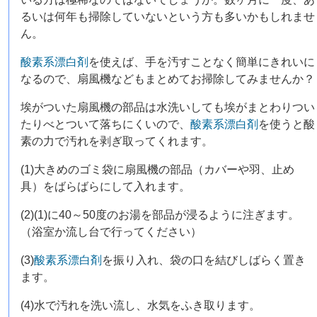
るいは何年も掃除していないという方も多いかもしれませ
ん。
酸素系漂白剤
を使えば、手を汚すことなく簡単にきれいに
なるので、扇風機などもまとめてお掃除してみませんか？
埃がついた扇風機の部品は水洗いしても埃がまとわりつい
たりべとついて落ちにくいので、
酸素系漂白剤
を使うと酸
素の力で汚れを剥ぎ取ってくれます。
(1)大きめのゴミ袋に扇風機の部品（カバーや羽、止め
具）をばらばらにして入れます。
(2)(1)に40～50度のお湯を部品が浸るように注ぎます。
（浴室か流し台で行ってください）
(3)
酸素系漂白剤
を振り入れ、袋の口を結びしばらく置き
ます。
(4)水で汚れを洗い流し、水気をふき取ります。