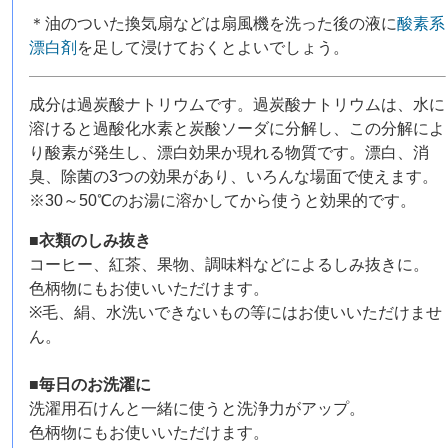
＊油のついた換気扇などは扇風機を洗った後の液に
酸素系
漂白剤
を足して浸けておくとよいでしょう。
成分は過炭酸ナトリウムです。過炭酸ナトリウムは、水に
溶けると過酸化水素と炭酸ソーダに分解し、この分解によ
り酸素が発生し、漂白効果か現れる物質です。漂白、消
臭、除菌の3つの効果があり、いろんな場面で使えます。
※30～50℃のお湯に溶かしてから使うと効果的です。
■衣類のしみ抜き
コーヒー、紅茶、果物、調味料などによるしみ抜きに。
色柄物にもお使いいただけます。
※毛、絹、水洗いできないもの等にはお使いいただけませ
ん。
■毎日のお洗濯に
洗濯用石けんと一緒に使うと洗浄力がアップ。
色柄物にもお使いいただけます。