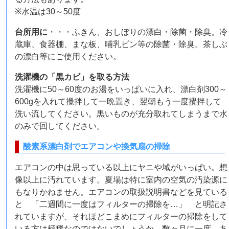
※水温は30～50度
台所用に
・・・ふきん、おしぼりの漂白・除菌・除臭。冷
蔵庫、食器棚、まな板、哺乳ビン等の除菌・除臭。茶しぶ
の漂白等にご使用ください。
洗濯機の「黒カビ」を取る方法
洗濯機に50～60度のお湯をいっぱいに入れ、漂白剤300～
600gを入れて攪拌して一晩置き、翌朝もう一度攪拌して
洗い流してください。黒いものが充分取れてしまうまで水
のみで回してください。
酸素系漂白剤でエアコンや換気扇の掃除
エアコンの中は思っている以上にヤニや域がいっぱい。想
像以上に汚れています。夏場は特に室内の空気の汚染源に
もなりかねません。エアコンの取扱説明書などを見ている
と 「二週間に一度はフィルターの掃除を…」 と明記さ
れていますが、それほどこまめにフィルターの掃除をして
いる方は極稀なのではないでしょうか。数ヶ月に一度、あ