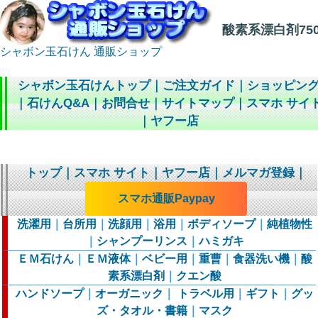
酸素系漂白剤75
シャボン玉石けん 通販ショップ
シャボン玉石けんトップ
｜
ご注文ガイド
｜
ショッピン
｜
石けんQ&A
｜
お問合せ
｜
サイトマップ
｜
スマホ サイ
｜
ヤフー店
トップ
｜
スマホ サイト
｜
ヤフー店
｜
メルマガ登録
｜
スマホ通販Paypay
洗濯用
｜
台所用
｜
洗顔用
｜
浴用
｜
ボディソープ
｜
純植物性
｜
シャンプーリンス
｜
ハミガキ
ＥＭ石けん
｜
ＥＭ液体
｜
ベビー用
｜
重曹
｜
食器洗い機
｜
酸
素系漂白剤
｜
クエン酸
ハンドソープ
｜
オーガニック
｜
トラベル用
｜
ギフト
｜
グッ
ズ・タオル・書籍
｜
マスク