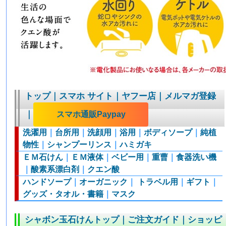
トップ
｜
スマホ サイト
｜
ヤフー店
｜
メルマガ登録
｜
スマホ通販Paypay
洗濯用
｜
台所用
｜
洗顔用
｜
浴用
｜
ボディソープ
｜
純植
物性
｜
シャンプーリンス
｜
ハミガキ
ＥＭ石けん
｜
ＥＭ液体
｜
ベビー用
｜
重曹
｜
食器洗い機
｜
酸素系漂白剤
｜
クエン酸
ハンドソープ
｜
オーガニック
｜
トラベル用
｜
ギフト
｜
グッズ・タオル・書籍
｜
マスク
シャボン玉石けんトップ
｜
ご注文ガイド
｜
ショッピ