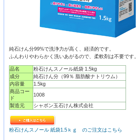
純石けん分99%で洗浄力が高く、経済的です。
ふんわりやわらかく洗いあがるので、柔軟剤は不要です。
品名
粉石けんスノール紙袋 1.5kg
成分
純石けん分（99％ 脂肪酸ナトリウム）
内容量
1.5kg
商品コー
1008
ド
製造元
シャボン玉石けん株式会社
粉石けんスノール 紙袋1.5ｋｇ のご注文はこちら