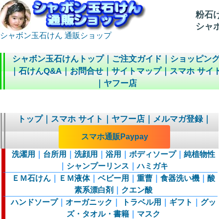
粉石
シャ
シャボン玉石けん 通販ショップ
シャボン玉石けんトップ
｜
ご注文ガイド
｜
ショッピン
｜
石けんQ&A
｜
お問合せ
｜
サイトマップ
｜
スマホ サイ
｜
ヤフー店
トップ
｜
スマホ サイト
｜
ヤフー店
｜
メルマガ登録
｜
スマホ通販Paypay
洗濯用
｜
台所用
｜
洗顔用
｜
浴用
｜
ボディソープ
｜
純植物性
｜
シャンプーリンス
｜
ハミガキ
ＥＭ石けん
｜
ＥＭ液体
｜
ベビー用
｜
重曹
｜
食器洗い機
｜
酸
素系漂白剤
｜
クエン酸
ハンドソープ
｜
オーガニック
｜
トラベル用
｜
ギフト
｜
グッ
ズ・タオル・書籍
｜
マスク