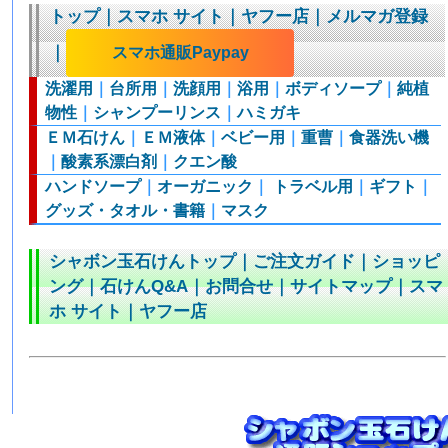
トップ
｜
スマホ サイト
｜
ヤフー店
｜
メルマガ登録
｜
スマホ通販Paypay
洗濯用
｜
台所用
｜
洗顔用
｜
浴用
｜
ボディソープ
｜
純植
物性
｜
シャンプーリンス
｜
ハミガキ
ＥＭ石けん
｜
ＥＭ液体
｜
ベビー用
｜
重曹
｜
食器洗い機
｜
酸素系漂白剤
｜
クエン酸
ハンドソープ
｜
オーガニック
｜
トラベル用
｜
ギフト
｜
グッズ・タオル・書籍
｜
マスク
シャボン玉石けんトップ
｜
ご注文ガイド
｜
ショッピ
ング
｜
石けんQ&A
｜
お問合せ
｜
サイトマップ
｜
スマ
ホ サイト
｜
ヤフー店