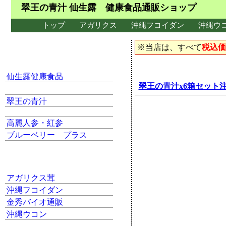
翠王の青汁 仙生露 健康食品通販ショップ
トップ
アガリクス
沖縄フコイダン
沖縄ウ
※当店は、すべて
税込価
仙生露健康食品
翠王の青汁x6箱セット
翠王の青汁
高麗人参・紅参
ブルーベリー プラス
アガリクス茸
沖縄フコイダン
金秀バイオ通販
沖縄ウコン