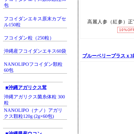
包
フコイダンエキス原末カプセ
ル150粒
フコイダン粒（250粒）
沖縄産フコイダンエキス60袋
ブルーベリープラスｘ3
NANOLIPOフコイダン顆粒
60包
■沖縄アガリクス茸
沖縄アガリクス菌糸体粒 300
粒
NANOLIPO（ナノ）アガリ
クス顆粒120g (2g×60包)
■沖縄県産ウコン