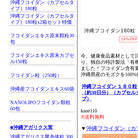
沖縄フコイダン（カプセルタ
イプ）180粒
沖縄フコイダン（カプセルタ
イプ）180粒x2箱セット特価
フコイダンエキス原末顆粒30
包
フコイダンエキス原末カプセ
今、健康食品素材として
ル150粒
り、独自の特許製法「有
ました！フコイダン含有量は
沖縄県産のモズクを10
フコイダン粒（250粒）
沖縄フコイダン １８０粒
沖縄産フコイダンエキス60袋
（約30日分）（カプセル
プ）
NANOLIPOフコイダン顆粒
60包
kane110
※送料無料
■沖縄アガリクス茸
▼
沖縄フコイダン（カプ
沖縄アガリクス菌糸体粒 300