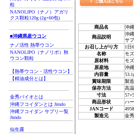
粒
NANOLIPO（ナノ）アガリ
クス顆粒120g (2g×60包)
商品名
沖縄
沖縄
■沖縄県産ウコン
商品説明
サプ
ナノ活性 熱帯ウコン
お召し上がり方
1日
NANOLIPO（ナノリポ）秋
名称
モ
ウコン顆粒
原材料
モ
原産地
沖
【熱帯ウコン・活性ウコン】
内容量
53
【精油成分とは】
賞味期限
製
保存方法
高
寸法
57
金秀バイオとは
商品形状
ハ
沖縄フコイダンとは Jimdo
JANコード
495
沖縄フコイダン サプリ一覧
製造元
金
Jimdo
仙生露