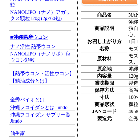
粒
NANOLIPO（ナノ）アガリ
商品名
NA
クス顆粒120g (2g×60包)
沖縄
商品説明
独
心
■沖縄県産ウコン
お召し上がり方
1日
ナノ活性 熱帯ウコン
名称
モ
NANOLIPO（ナノリポ）秋
モ
原材料
ウコン顆粒
ス
原産地
沖
【熱帯ウコン・活性ウコン】
内容量
120
【精油成分とは】
賞味期限
製
保存方法
高
寸法
10
金秀バイオとは
商品形状
顆
沖縄フコイダンとは Jimdo
JANコード
495
沖縄フコイダン サプリ一覧
製造元
金
Jimdo
仙生露