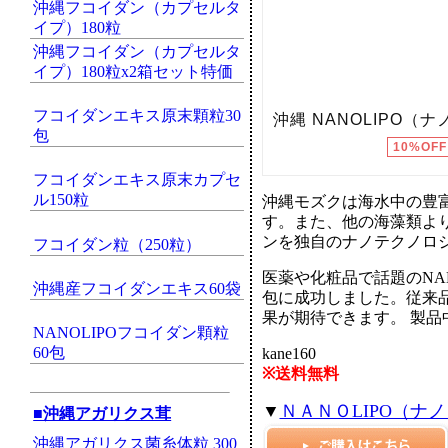
沖縄フコイダン（カプセルタ
イプ）180粒
沖縄フコイダン（カプセルタ
イプ）180粒x2箱セット特価
フコイダンエキス原末顆粒30
包
フコイダンエキス原末カプセ
ル150粒
沖縄モズクは海水中の豊
す。また、他の海藻類よ
ンを独自のナノテクノロ
フコイダン粒（250粒）
医薬や化粧品で話題のNA
沖縄産フコイダンエキス60袋
包に成功しました。従来
果が期待できます。 製品
NANOLIPOフコイダン顆粒
60包
kane160
※送料無料
▼
ＮＡＮＯLIPO（ナ
■沖縄アガリクス茸
沖縄アガリクス菌糸体粒 300