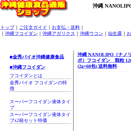
沖縄 NANOL
トップ
｜
ご注文ガイド
｜
お支払・送料
｜
｜
沖縄フコイダン
｜
沖縄アガリクス
｜
沖縄ウコン
｜
仙生露
｜
沖縄 NANOLIPO（ナノ
■金秀バイオ沖縄健康食品
ポ）フコイダン 顆粒 120
(2g×60包) 送料無料
■沖縄フコイダン
フコイダンとは
金秀バイオ フコイダンの特
徴
スーパーフコイダン液体タイ
プ
スーパーフコイダン液体タイ
プx2箱セット特価