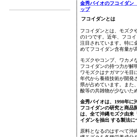
金秀バイオのフコイダン
ップ
フコイダンとは
フコイダンとは、モズク
の1つです。近年、フコ
注目されています。特に
めてフコイダン含有量が
モズクやコンブ、ワカメ
フコイダンの持つ力が解
ワモズクはナガマツモ目に
年代から養殖技術が開発さ
県が占めています。また
酸等の共雑物が少ないた
金秀バイオは、1998年
フコイダンの研究と商品
は、全て沖縄モズク由来
イダンを抽出 する製法につ
原料となるのはすべて沖