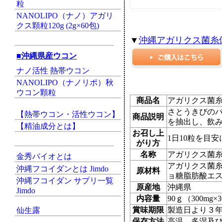
粒
NANOLIPO（ナノ）アガリ
クス顆粒120g (2g×60包)
▼
沖縄アガリクス菌糸体
■沖縄県産ウコン
ナノ活性 熱帯ウコン
NANOLIPO（ナノリポ）秋
ウコン顆粒
商品名
アガリクス菌糸
さとうきびの
【熱帯ウコン・活性ウコン】
商品説明
を抽出し、飲
【精油成分とは】
お召し上
1日10粒を目
がり方
名称
アガリクス菌
金秀バイオとは
アガリクス菌
沖縄フコイダンとは Jimdo
原材料
ョ糖脂肪酸エ
沖縄フコイダン サプリ一覧
原産地
沖縄県
Jimdo
内容量
90ｇ（300mg×
賞味期限
製造日より３
仙生露
保存方法
高温、多湿及