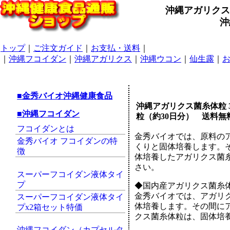
沖縄アガリクス菌
沖
トップ
｜
ご注文ガイド
｜
お支払・送料
｜
｜
沖縄フコイダン
｜
沖縄アガリクス
｜
沖縄ウコン
｜
仙生露
｜
■金秀バイオ沖縄健康食品
沖縄アガリクス菌糸体粒 3
■沖縄フコイダン
粒（約30日分） 送料無
フコイダンとは
金秀バイオでは、原料の
金秀バイオ フコイダンの特
くりと固体培養します。
徴
体培養したアガリクス菌
さい。
スーパーフコイダン液体タイ
プ
◆国内産アガリクス菌糸
金秀バイオでは、アガリ
スーパーフコイダン液体タイ
体培養します。その間に
プx2箱セット特価
クス菌糸体粒は、固体培
沖縄フコイダン（カプセルタ