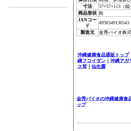
寸法
57×57×113
商品形状
粒
JANコー
4958349130543
ド
製造元
金秀バイオ株
沖縄健康食品通販トップ
縄フコイダン
｜
沖縄アガ
ス茸
｜
仙生露
金秀バイオの沖縄健康食
ップ