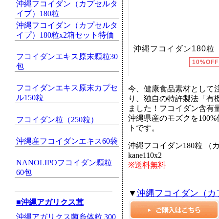
沖縄フコイダン（カプセルタ
イプ）180粒
沖縄フコイダン（カプセルタ
イプ）180粒x2箱セット特価
フコイダンエキス原末顆粒30
包
フコイダンエキス原末カプセ
今、健康食品素材として
ル150粒
り、独自の特許製法「有
ました！フコイダン含有量は
沖縄県産のモズクを100
フコイダン粒（250粒）
トです。
沖縄産フコイダンエキス60袋
沖縄フコイダン180粒 （カ
kane110x2
NANOLIPOフコイダン顆粒
※送料無料
60包
▼
沖縄フコイダン（カプ
■沖縄アガリクス茸
沖縄アガリクス菌糸体粒 300