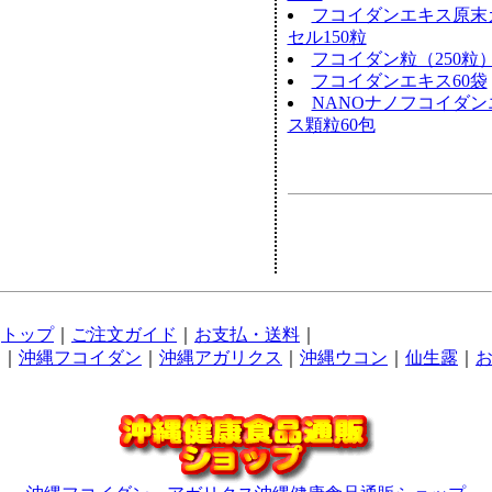
フコイダンエキス原末
セル150粒
フコイダン粒（250粒
フコイダンエキス60袋
NANOナノフコイダン
ス顆粒60包
トップ
｜
ご注文ガイド
｜
お支払・送料
｜
｜
沖縄フコイダン
｜
沖縄アガリクス
｜
沖縄ウコン
｜
仙生露
｜