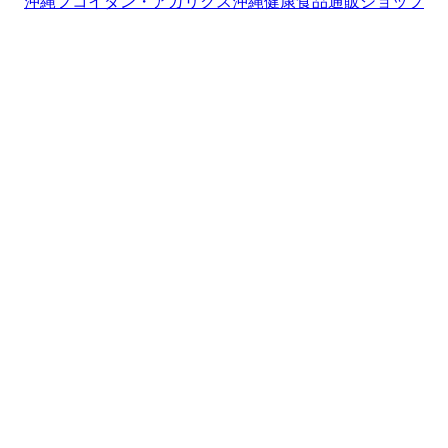
沖縄フコイダン・アガリクス沖縄健康食品通販ショップ