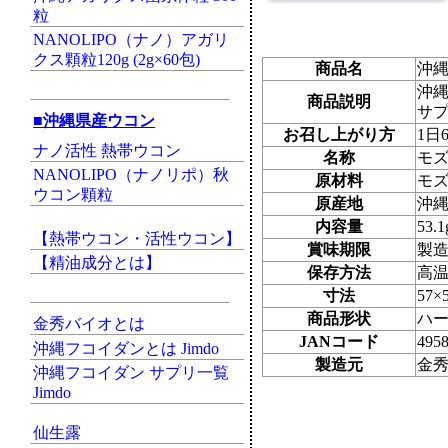
粒
NANOLIPO（ナノ）アガリ
クス顆粒120g (2g×60包)
商品名
沖縄
沖縄
商品説明
サプ
■沖縄県産ウコン
お召し上がり方
1日
ナノ活性 熱帯ウコン
名称
モ
NANOLIPO（ナノリポ）秋
原材料
モ
ウコン顆粒
原産地
沖
内容量
53
【熱帯ウコン・活性ウコン】
賞味期限
製
【精油成分とは】
保存方法
高
寸法
57
商品形状
ハ
金秀バイオとは
JANコード
495
沖縄フコイダンとは Jimdo
製造元
金
沖縄フコイダン サプリ一覧
Jimdo
仙生露