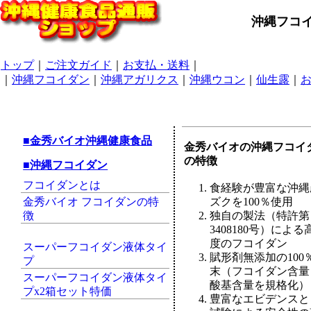
沖縄フコイ
トップ
｜
ご注文ガイド
｜
お支払・送料
｜
｜
沖縄フコイダン
｜
沖縄アガリクス
｜
沖縄ウコン
｜
仙生露
｜
■金秀バイオ沖縄健康食品
金秀バイオの沖縄フコイ
の特徴
■沖縄フコイダン
フコイダンとは
食経験が豊富な沖縄
金秀バイオ フコイダンの特
ズクを100％使用
徴
独自の製法（特許第
3408180号）による
度のフコイダン
スーパーフコイダン液体タイ
賦形剤無添加の100
プ
末（フコイダン含量
スーパーフコイダン液体タイ
酸基含量を規格化）
プx2箱セット特価
豊富なエビデンスと