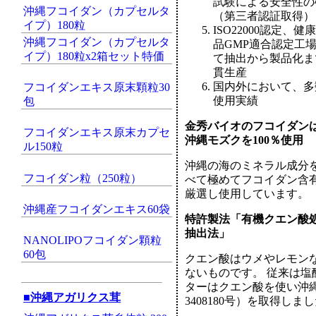
試験による安全性の
沖縄フコイダン（カプセルタ
（第三者認証取得）
イプ）180粒
ISO22000認定、健
沖縄フコイダン（カプセルタ
品GMP適合認定工
イプ）180粒x2箱セット特価
て抽出から製品化ま
貫生産
国内外において、多
フコイダンエキス原末顆粒30
使用実績
包
金秀バイオのフコイダン
フコイダンエキス原末カプセ
沖縄モズクを100％使用
ル150粒
沖縄の海のミネラル成分を
フコイダン粒（250粒）
べて極めてフコイダン含
厳選し使用しています。
沖縄産フコイダンエキス60袋
特許製法「有機クエン酸
抽出法」
NANOLIPOフコイダン顆粒
60包
クエン酸はウメやレモン
ないものです。 従来は
ターはクエン酸を使い沖
■沖縄アガリクス茸
3408180号）を取得しま