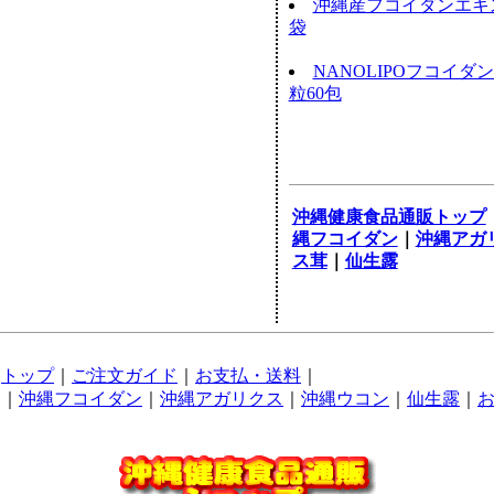
沖縄産フコイダンエキス
袋
NANOLIPOフコイダ
粒60包
沖縄健康食品通販トップ
縄フコイダン
｜
沖縄アガ
ス茸
｜
仙生露
トップ
｜
ご注文ガイド
｜
お支払・送料
｜
｜
沖縄フコイダン
｜
沖縄アガリクス
｜
沖縄ウコン
｜
仙生露
｜