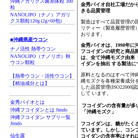
沖縄アガリクス菌糸体粒 300
金秀バイオ自社工場だか
粒
きる品質管理
NANOLIPO（ナノ）アガリ
クス顆粒120g (2g×60包)
製造はすべて品質管理の国
リティー（製造履歴管理
おります。
■沖縄県産ウコン
金秀バイオは、1998年
ナノ活性 熱帯ウコン
フコイダンの研究と商品
NANOLIPO（ナノリポ）秋
は、全て沖縄モズク由来
ウコン顆粒
イダンを抽出 する製法につ
原料となるのはすべて沖
【熱帯ウコン・活性ウコン】
縄モズクを各種栄養成分
【精油成分とは】
した品質管理(ISO220
して います。
金秀バイオとは
フコイダンの含有量が多
沖縄フコイダンとは Jimdo
「沖縄モズク」
沖縄フコイダン サプリ一覧
Jimdo
フコイダンは、糖がたく
ています。しかし、コン
仙生露
コイダンの含有率はそれほ