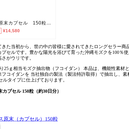
てきた当初から、世の中の皆様に愛されてきたロングセラー商
プセルです。豊かな陽光を浴びて育った沖縄モズクを100％使
高さがウリです。
たり25ｇ相当モズク抽出物（フコイダン） 本品は、機能性素材
来フコイダンを 当社独自の製法（製法特許取得）で抽出し、素
プセルタイプに仕上げております。
カプセル 150粒（約30日分）
原末（カプセル）150粒