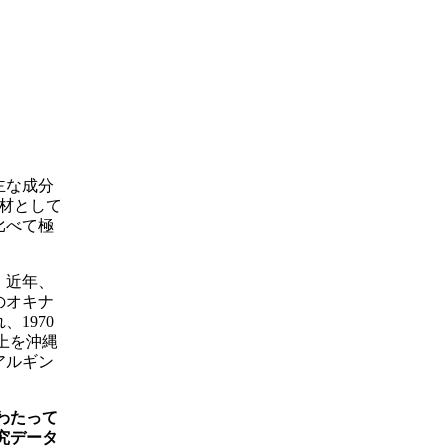
主な成分
材として
比べて極
。近年、
のオキナ
1970
上を沖縄
アルギン
わたって
究データ