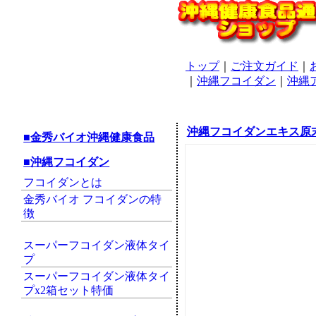
トップ
｜
ご注文ガイド
｜
｜
沖縄フコイダン
｜
沖縄
沖縄フコイダンエキス原末
■金秀バイオ沖縄健康食品
■沖縄フコイダン
フコイダンとは
金秀バイオ フコイダンの特
徴
スーパーフコイダン液体タイ
プ
スーパーフコイダン液体タイ
プx2箱セット特価