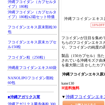
沖縄フコイダン（カプセルタ
イプ）180粒
沖縄フコイダン（カプセルタ
イプ）180粒x2箱セット特価
フコイダンエキス原末顆粒30
包
フコイダンが注目を集め
フコイダンエキス原末カプセ
ちらのフコイダンエキスカ
ル150粒
り、フコイダンの純度の
製品（150カプセル）当
フコイダン粒（250粒）
されている沖縄モズク由
を最大限に活 かしたカ
沖縄産フコイダンエキス60袋
沖縄フコイダンエキス原末
NANOLIPOフコイダン顆粒
60包
kane130
※送料無料
▼
沖縄フコイダンエキス
■沖縄アガリクス茸
沖縄アガリクス菌糸体粒 300