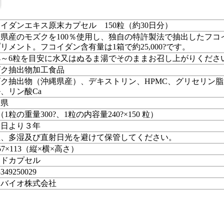
イダンエキス原末カプセル 150粒（約30日分）
県産のモズクを100％使用し、独自の特許製法で抽出したフコ
リメント。フコイダン含有量は1箱で約25,000?です。
4～6粒を目安に水又はぬるま湯でそのままお召し上がりくださ
ズク抽出物加工食品
ク抽出物（沖縄県産）、デキストリン、HPMC、グリセリン
、リン酸Ca
縄県
g（1粒の重量300?、1粒の内容量240?×150 粒）
造日より３年
温、多湿及び直射日光を避けて保管してください。
×57×113（縦×横×高さ）
ードカプセル
8349250029
秀バイオ株式会社