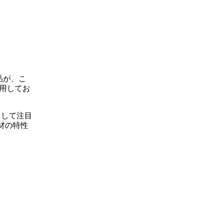
品が、こ
用してお
として注目
材の特性