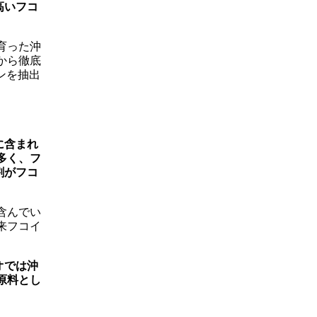
高いフコ
育った沖
から徹底
ダンを抽出
に含まれ
多く、フ
割がフコ
含んでい
来フコイ
オでは沖
原料とし