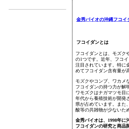
金秀バイオの沖縄フコイ
フコイダンとは
フコイダンとは、モズク
の1つです。近年、フコ
注目されています。特に
めてフコイダン含有量が
モズクやコンブ、ワカメ
フコイダンの持つ力が解
ワモズクはナガマツモ目に
年代から養殖技術が開発さ
県が占めています。また
酸等の共雑物が少ないた
金秀バイオは、1998年
フコイダンの研究と商品