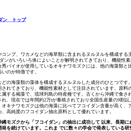
ダン トップ
やコンブ、ワカメなどの海草類に含まれるヌルヌルを構成する
イダンがいろいろ体によいことが解明されてきており、機能性素
金秀バイオが使用しているオキナワモズクには、他の海藻類と
高いのが特徴です。
などの海藻類の藻体を構成するヌルヌルした成分のひとつです
明されてきており、機能性素材として注目されています。原料
属する褐藻で、琉球列島の特産種です。古くから沖縄で食され、
れ、現在では年間約2万tが養殖されており全国生産量の9割以
、オキナワモズクは他の海藻に比べてフコイダン含量が高く、
め、高純度のフコイダン抽出原料として優れています。
に沖縄モズクから「フコイダン」の抽出に成功して 以来、長期に
開発を続けています。これま でに数々の学会で発表している研