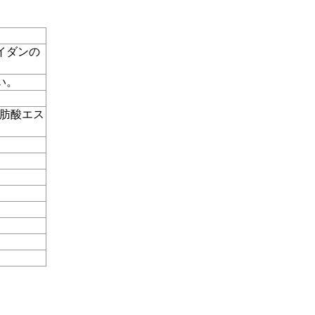
イダンの
い。
脂肪酸エス