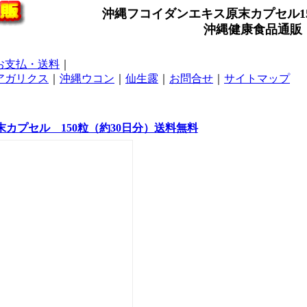
沖縄フコイダンエキス原末カプセル15
沖縄健康食品通販
お支払・送料
｜
アガリクス
｜
沖縄ウコン
｜
仙生露
｜
お問合せ
｜
サイトマップ
カプセル 150粒（約30日分）送料無料