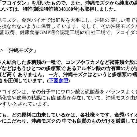
「フコイダン」を用いたもので、また、沖縄モズクから純度の
いては、特許(製法特許第348180号)も取得しました。
縄モズク。金秀バイオでは鮮度を大事にし、沖縄の 美しい海で
を損なわないように保管して います。そして、その沖縄モズク
00認証 取得、健康食品GMP適合認定工場)の自社工場で、フコイ
い 「沖縄モズク」
さん結合した多糖類の一種で、コンブやワカメなど褐藻類全般
ブなどはもうひとつの多糖類で あるアルギン酸の含有量の方が
ど高く ありません。 ー方、沖縄モズクはというと多糖類の9
 を圧倒しています。(
下図参照
)
フコイダンは、その分子中にウロン酸と硫酸基を バランスよく
消化管や皮膚の粘膜にも硫 酸基が存在していて、沖縄モズク由
す いとされています。
ても、どの原料に由来しているかは、各社様々です。金秀バイ
ンにこだわり、沖縄モズクの 中でも良質のものだけを厳選して