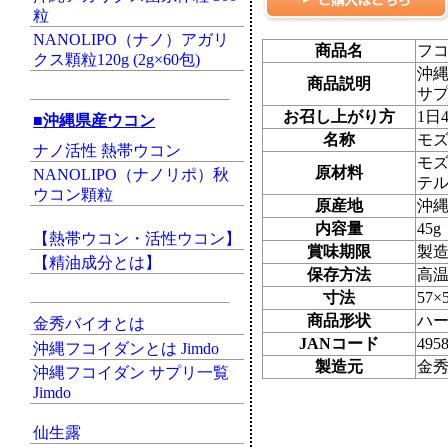
粒
NANOLIPO（ナノ）アガリ
商品名
フコ
クス顆粒120g (2g×60包)
沖縄
商品説明
サプ
お召し上がり方
1日
■沖縄県産ウコン
名称
モ
ナノ活性 熱帯ウコン
モズ
原材料
NANOLIPO（ナノリポ）秋
テル
ウコン顆粒
原産地
沖
内容量
45
【熱帯ウコン・活性ウコン】
賞味期限
製
【精油成分とは】
保存方法
高
寸法
57
商品形状
ハ
金秀バイオとは
JANコード
495
沖縄フコイダンとは Jimdo
製造元
金
沖縄フコイダン サプリ一覧
Jimdo
仙生露