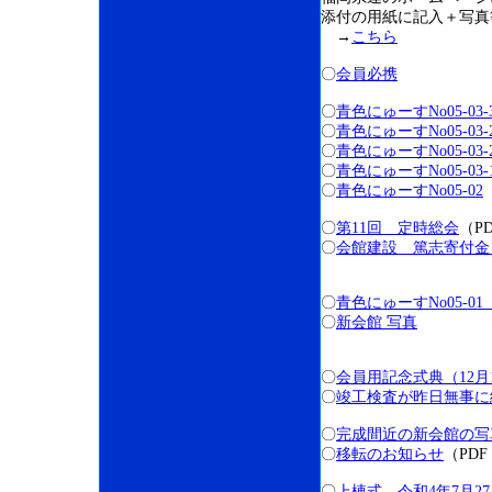
添付の用紙に記入＋写真
→
こちら
〇
会員必携
〇
青色にゅーすNo05-03-
〇
青色にゅーすNo05-03-
〇
青色にゅーすNo05-03
〇
青色にゅーすNo05-03-
〇
青色にゅーすNo05-02
〇
第11回 定時総会
（P
〇
会館建設 篤志寄付金
〇
青色にゅーすNo05-
〇
新会館 写真
〇
会員用記念式典（12
〇
竣工検査が昨日無事に
〇
完成間近の新会館の写
〇
移転のお知らせ
（PDF
〇
上棟式 令和4年7月27