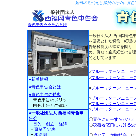
経営の近代化と節税のために青色
青色申告会会章の意味
一般社団法人 西福岡青色
を基礎とした税務、経理の
告納税制度の確立を図り、
め、併せて企業経営の合理
的としています。
○
ブルーリターンニュース 2
○
ブルーリターンニュース 2
●新着情報
●青色申告会とは
○
ブルーリターンニュース 20
●青色申告の特典
○
ブルーリターンニュース 2
青色申告のメリット
○
ブルーリターンニュース 2
白色申告との違い
○
ブルーリターンニュース 2
●
一般社団法人 西福岡青色申
告会
〇
青色にゅーすNo07-02
┣
目的・創立・経緯
〇
税務署窓口における受
┣
事業予定表
┣
組織図
〇
第13回 定時総会
（P