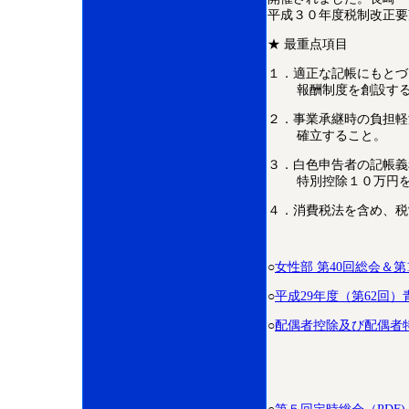
平成３０年度税制改正要
★ 最重点項目
１．適正な記帳にもとづ
報酬制度を創設する
２．事業承継時の負担軽
確立すること。
３．白色申告者の記帳義
特別控除１０万円を３
４．消費税法を含め、税
○
女性部 第40回総会＆
○
平成29年度（第62回
○
配偶者控除及び配偶者