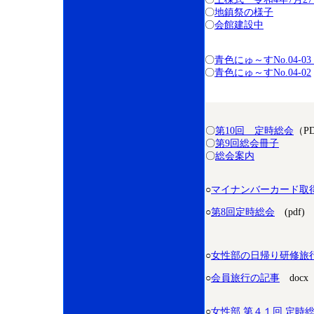
〇
地鎮祭の様子
〇
会館建設中
〇
青色にゅ～すNo.04-
〇
青色にゅ～すNo.04-02
〇
第10回 定時総会
（P
〇
第9回総会冊子
〇
総会案内
○
マイナンバーカード取
○
第8回定時総会
(pdf)
○
女性部の日帰り研修旅
○
会員旅行の記事
docx
○
女性部 第４１回 定時