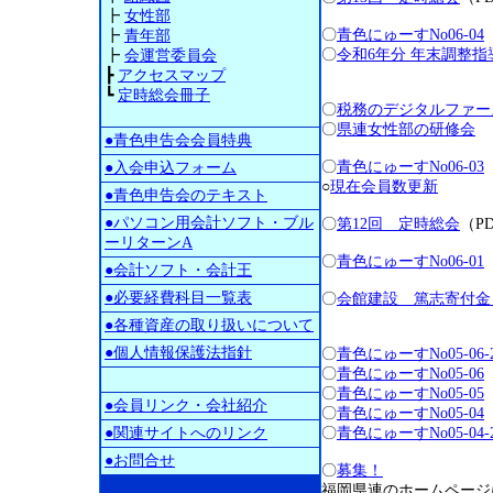
┣
女性部
〇
青色にゅーすNo06-04
┣
青年部
〇
令和6年分 年末調整
┣
会運営委員会
┣
アクセスマップ
┗
定時総会冊子
〇
税務のデジタルファー
〇
県連女性部の研修会
●青色申告会会員特典
〇
青色にゅーすNo06-03
●入会申込フォーム
○
現在会員数更新
●青色申告会のテキスト
●パソコン用会計ソフト・ブル
〇
第12回 定時総会
（P
ーリターンA
〇
青色にゅーすNo06-01
●会計ソフト・会計王
●必要経費科目一覧表
〇
会館建設 篤志寄付金
●各種資産の取り扱いについて
●個人情報保護法指針
〇
青色にゅーすNo05-06-
〇
青色にゅーすNo05-06
〇
青色にゅーすNo05-05
●会員リンク・会社紹介
〇
青色にゅーすNo05-04
●関連サイトへのリンク
〇
青色にゅーすNo05-04-
●お問合せ
〇
募集！
福岡県連のホームページ