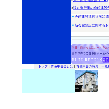
○
第５回定時総会（PDF)
○
現在進行形の会館建設
▼
会館建設進捗状況2015
▼
新会館建設に関するお
トップ
｜
青色申告会とは
｜
青色申告の特典
｜
一般