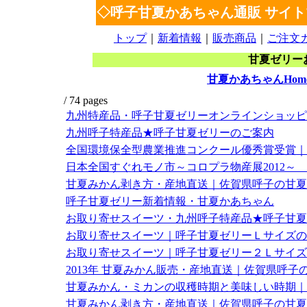
◇呼子甘夏かあちゃん通販 サイ
トップ
｜
新着情報
｜
販売商品
｜
ご注文
甘夏ゼリー
甘夏かあちゃんHome
/
74 pages
九州特産品・呼子甘夏ゼリーオンラインショッピ
九州呼子特産品★呼子甘夏ゼリーのご案内
全国環境保全型農業推進コンクール優秀賞受賞｜
日本全国すぐれモノ市～コロプラ物産展2012～
甘夏みかん剥き方・産地直送｜佐賀県呼子の甘夏
呼子甘夏ゼリー新着情報・甘夏かあちゃん
お取り寄せスイーツ・九州呼子特産品★呼子甘夏
お取り寄せスイーツ｜呼子甘夏ゼリーＬサイズの
お取り寄せスイーツ｜呼子甘夏ゼリー２Ｌサイズ
2013年 甘夏みかん販売・産地直送｜佐賀県呼子
甘夏みかん・ミカンの収穫時期と美味しい時期｜
甘夏みかん剥き方・産地直送｜佐賀県呼子の甘夏