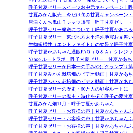
呼子甘夏ゼリースイーツお中元キャンペーン｜呼
甘夏みかん販売 今だけ旬の甘夏キャンペーン・
唐津くんち曳山Ｔシャツ販売 呼子甘夏ゼリー・
呼子甘夏ゼリー発送について｜呼子甘夏かあちゃ
呼子甘夏ゼリー 東北地方太平洋沖地震お見舞い
生物多様性（エンドファイト）の効果？呼子甘夏
呼子甘夏かあちゃん通販FAQ（Ｑ＆Ａ）クレジ
Yahoo ルートラボ 呼子甘夏ゼリー・甘夏か
呼子甘夏ゼリーが日本一の手みやげグランプリ第
呼子甘夏みかん栽培畑のビデオ動画｜甘夏かあち
呼子甘夏みかん栽培畑のビデオ動画｜甘夏かあち
呼子甘夏ゼリーの歴史・60万人の顧客ルートに
呼子甘夏ゼリーの歴史・時代を拓く呼子の夢甘夏
甘夏みかん畑11月・呼子甘夏かあちゃん
呼子甘夏ゼリー・お客様の声｜甘夏かあちゃんふ
呼子甘夏ゼリー・お客様の声｜甘夏かあちゃんふ
呼子甘夏ゼリー・お客様の声｜甘夏かあちゃんふ