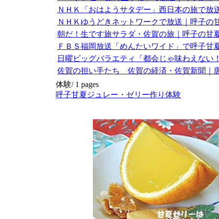
ＮＨＫ「おはようサタデー」西日本の旅で放
ＮＨＫゆうどきネットワークで放送｜呼子の
朝だ！生です旅サラダ・佐賀の旅｜呼子の甘
ＦＢＳ福岡放送「めんたいワイド」で呼子甘
日曜ビッグバラエティ「都会じゃ味わえない
佐賀の担い手たち 佐賀の経済・佐賀新聞｜
体験/
1 pages
呼子甘夏ジュレー・ゼリー作り体験