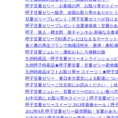
呼子甘夏ゼリー・お客様の声 お取り寄せスイー
呼子甘夏ゼリー販売 全国お取り寄せありがとう
甘夏ゼリープレゼント！呼子甘夏ゼリーが当りま
呼子甘夏ゼリープレゼント当選者発表！甘夏かあ
呼子 旅人・檀太郎 旅チャンネル 幸福なる食
呼子甘夏ゼリーTBS系テレビはなまるマーケッ
食と農の再生プランで地域活性化・唐津・東松浦
呼子甘夏ジュレー・唐松おもしろ体験の旅
九州特産品・呼子甘夏ゼリーオンラインショッピ
九州呼子特産品★呼子夢甘夏・甘夏ゼリー産地価
九州特産品ギフトお取り寄せ スイーツ！★呼子
呼子甘夏ゼリー 東日本大震災による配達につい
呼子甘夏ゼリーご注文前にお読みください ｜佐
呼子甘夏ジュレー・甘夏ゼリーのおいしい食べ方
お中元前に お取り寄せスイーツ｜呼子甘夏ゼリ
呼子甘夏ゼリースイーツ 2013年新春セール｜呼
2012年9月 呼子甘夏ゼリー販売開始・甘夏かあち
お中元2013 呼子甘夏ゼリー発送について｜呼子