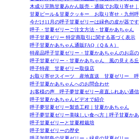
木成り完熟甘夏みかん販売・通販でお取り寄せ｜
甘夏ピール＆甘夏クッキー お取り寄せ・九州呼
今だけ11月の呼子甘夏ゼリーは緑色の皮が器で
呼子・甘夏ゼリーご注文方法・甘夏かあちゃん
呼子甘夏ゼリー 特定商取引に関する基づく表示
呼子甘夏かあちゃん通販FAQ（Ｑ＆Ａ）
特産品呼子甘夏ゼリー・甘夏かあちゃんのお店の
呼子甘夏ゼリー・甘夏かあちゃん 風の見える丘
呼子特産 甘夏ゼリー取扱店
お取り寄せスイーツ 産地直送 甘夏ゼリー 呼
呼子甘夏かあちゃんへのお問合わせ
お客様の声 呼子夢甘夏ゼリー産直ふれあい通信
呼子甘夏かあちゃんビデオで紹介
呼子夢甘夏ゼリー製造工程｜甘夏かあちゃん
呼子夢甘夏ゼリー美味しい食べ方｜呼子甘夏かあ
呼子甘夏ゼリーと甘夏柑栽培
呼子甘夏ゼリーの歴史
呼子加部島の甘夏ゼリー・緑皮の甘夏ゼリー