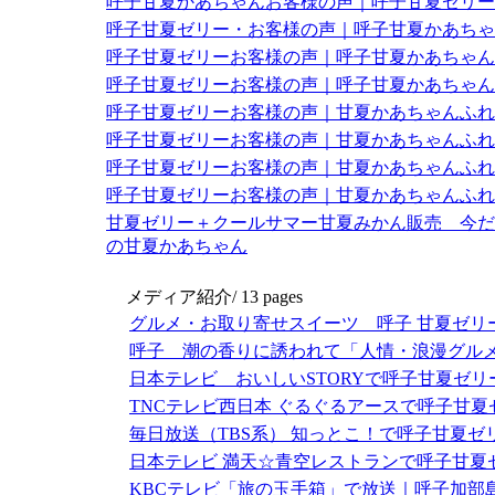
呼子甘夏かあちゃんお客様の声｜呼子甘夏ゼリー
呼子甘夏ゼリー・お客様の声｜呼子甘夏かあちゃ
呼子甘夏ゼリーお客様の声｜呼子甘夏かあちゃん
呼子甘夏ゼリーお客様の声｜呼子甘夏かあちゃん
呼子甘夏ゼリーお客様の声｜甘夏かあちゃんふれ
呼子甘夏ゼリーお客様の声｜甘夏かあちゃんふれ
呼子甘夏ゼリーお客様の声｜甘夏かあちゃんふれ
呼子甘夏ゼリーお客様の声｜甘夏かあちゃんふれ
甘夏ゼリー＋クールサマー甘夏みかん販売 今だ
の甘夏かあちゃん
メディア紹介/
13 pages
グルメ・お取り寄せスイーツ 呼子 甘夏ゼリ
呼子 潮の香りに誘われて「人情・浪漫グル
日本テレビ おいしいSTORYで呼子甘夏ゼ
TNCテレビ西日本 ぐるぐるアースで呼子甘
毎日放送（TBS系） 知っとこ！で呼子甘夏
日本テレビ 満天☆青空レストランで呼子甘夏
KBCテレビ「旅の玉手箱」で放送｜呼子加部