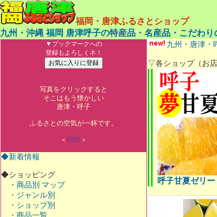
福岡・唐津ふるさとショップ
九州・沖縄 福岡 唐津呼子の特産品・名産品・こだわ
▼ブックマークへの
九州・唐津・
登録もよろしくネ！
お気に入りに登録
▽各ショップ（お
写真をクリックすると
そこはもう懐かしい
唐津・呼子
ふるさとの空気が一杯です。
＜
RSS
＞
◆新着情報
◆ショッピング
呼子甘夏ゼリー
・商品別 マップ
・ジャンル別
・ショップ別
・商品一覧