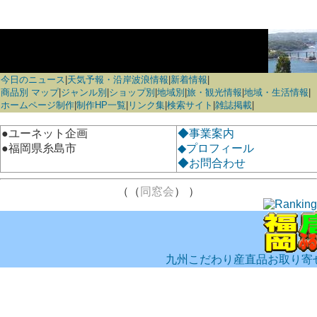
今日のニュース
|
天気予報・沿岸波浪情報
|
新着情報
|
商品別 マップ
|
ジャンル別
|
ショップ別
|
地域別
|
旅・観光情報
|
地域・生活情報
|
ホームページ制作
|
制作HP一覧
|
リンク集
|
検索サイト
|
雑誌掲載
|
●ユーネット企画
◆事業案内
●福岡県糸島市
◆プロフィール
◆お問合わせ
（（
同窓会
） ）
九州こだわり産直品お取り寄