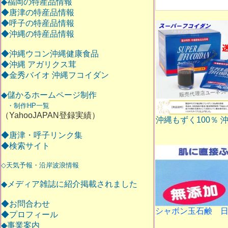
◆福岡の特産品情報
◆唐津の特産品情報
◆呼子の特産品情報
◆沖縄の特産品情報
◆沖縄ウコン沖縄健康食品
◆沖縄 アガリクス茸
◆金秀バイオ 沖縄フコイダン
◆儲かるホームページ制作
・制作HP一覧
（YahooJAPAN登録実績）
沖縄もずく100％ 
◆唐津・呼子リンク集
◆検索サイト
◇天気予報・沿岸波浪情報
◆メディア雑誌に紹介掲載されました
◆お問合わせ
シャボン玉石鹸 
◆プロフィール
◆事業案内