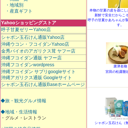
・地域別
本物の甘夏の皮を器にし
・産直ギフト
新鮮で安全だからこ
呼子の甘夏かあちゃんが
Yahooショッピングストア
す。
呼子甘夏ゼリーYahoo店
シャボン玉石けん通販Yahoo店
沖縄ウコン・フコイダンYahoo店
金秀バイオのアガリクス茸 ヤフー店
沖縄フコイダン通販 ヤフー店
沖縄フコイダンwordpress
唐津名物
沖縄フコイダン サプリgoogleサイト
宮田の松露饅
沖縄アガリクス通販 Googleサイト
シャボン玉石けん通販Baseホームページ
◆旅・観光グルメ情報
◆地域・生活情報
・グルメ・レストラン
シャボン玉石けん（