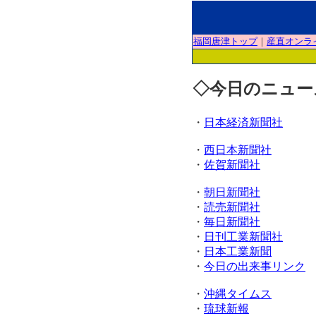
福岡唐津トップ
｜
産直オンラ
◇今日のニュー
・
日本経済新聞社
・
西日本新聞社
・
佐賀新聞社
・
朝日新聞社
・
読売新聞社
・
毎日新聞社
・
日刊工業新聞社
・
日本工業新聞
・
今日の出来事リンク
・
沖縄タイムス
・
琉球新報