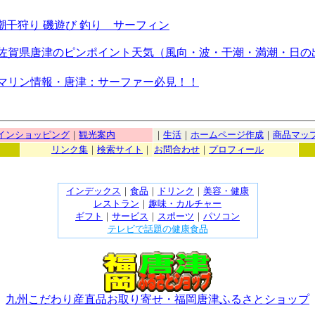
潮干狩り 磯遊び 釣り サーフィン
情報 佐賀県唐津のピンポイント天気（風向・波・干潮・満潮・日
情報 マリン情報・唐津：サーファー必見！！
インショッピング
｜
観光案内
｜
生活
｜
ホームページ作成
｜
商品マッ
リンク集
｜
検索サイト
｜
お問合わせ
｜
プロフィール
インデックス
｜
食品
｜
ドリンク
｜
美容・健康
レストラン
｜
趣味・カルチャー
ギフト
｜
サービス
｜
スポーツ
｜
パソコン
テレビで話題の健康食品
九州こだわり産直品お取り寄せ・福岡唐津ふるさとショップ