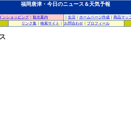
福岡唐津・今日のニュース＆天気予報
インショッピング
｜
観光案内
｜
生活
｜
ホームページ作成
｜
商品マッ
リンク集
｜
検索サイト
｜
お問合わせ
｜
プロフィール
ス