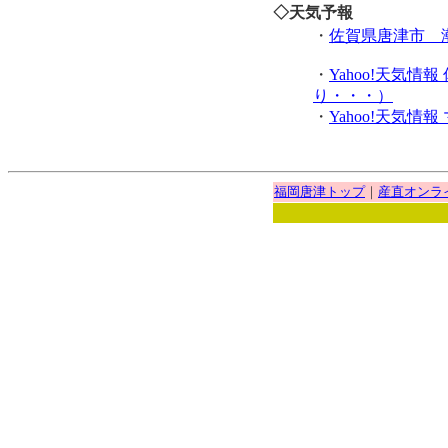
◇
天気予報
・
佐賀県唐津市 
・
Yahoo!天気
り・・・）
・
Yahoo!天気
福岡唐津トップ
｜
産直オンラ