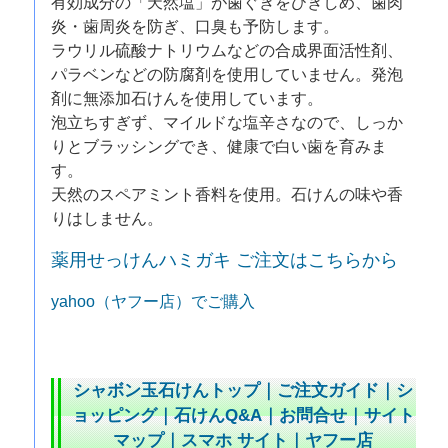
有効成分の「天然塩」が歯ぐきをひきしめ、歯肉
炎・歯周炎を防ぎ、口臭も予防します。
ラウリル硫酸ナトリウムなどの合成界面活性剤、
パラベンなどの防腐剤を使用していません。発泡
剤に無添加石けんを使用しています。
泡立ちすぎず、マイルドな塩辛さなので、しっか
りとブラッシングでき、健康で白い歯を育みま
す。
天然のスペアミント香料を使用。石けんの味や香
りはしません。
薬用せっけんハミガキ ご注文はこちらから
yahoo（ヤフー店）でご購入
シャボン玉石けんトップ
｜
ご注文ガイド
｜
シ
ョッピング
｜
石けんQ&A
｜
お問合せ
｜
サイト
マップ
｜
スマホ サイト
｜
ヤフー店