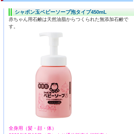
シャボン玉ベビーソープ泡タイプ450mL
赤ちゃん用石鹸は天然油脂からつくられた無添加石鹸で
す。
全身用（髪・顔・体）