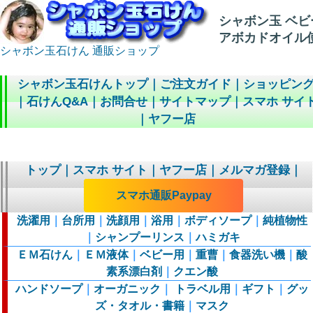
シャボン玉 ベビ
アボカドオイル
シャボン玉石けん 通販ショップ
シャボン玉石けんトップ
｜
ご注文ガイド
｜
ショッピン
｜
石けんQ&A
｜
お問合せ
｜
サイトマップ
｜
スマホ サイ
｜
ヤフー店
トップ
｜
スマホ サイト
｜
ヤフー店
｜
メルマガ登録
｜
スマホ通販Paypay
洗濯用
｜
台所用
｜
洗顔用
｜
浴用
｜
ボディソープ
｜
純植物性
｜
シャンプーリンス
｜
ハミガキ
ＥＭ石けん
｜
ＥＭ液体
｜
ベビー用
｜
重曹
｜
食器洗い機
｜
酸
素系漂白剤
｜
クエン酸
ハンドソープ
｜
オーガニック
｜
トラベル用
｜
ギフト
｜
グッ
ズ・タオル・書籍
｜
マスク