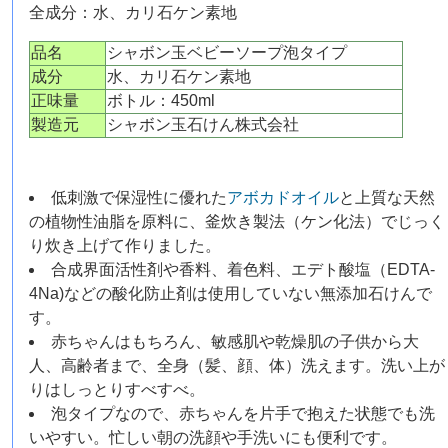
全成分：水、カリ石ケン素地
品名
シャボン玉ベビーソープ泡タイプ
成分
水、カリ石ケン素地
正味量
ボトル：450ml
製造元
シャボン玉石けん株式会社
低刺激で保湿性に優れた
アボカドオイル
と上質な天然
の植物性油脂を原料に、釜炊き製法（ケン化法）でじっく
り炊き上げて作りました。
合成界面活性剤や香料、着色料、エデト酸塩（EDTA-
4Na)などの酸化防止剤は使用していない無添加石けんで
す。
赤ちゃんはもちろん、敏感肌や乾燥肌の子供から大
人、高齢者まで、全身（髪、顔、体）洗えます。洗い上が
りはしっとりすべすべ。
泡タイプなので、赤ちゃんを片手で抱えた状態でも洗
いやすい。忙しい朝の洗顔や手洗いにも便利です。