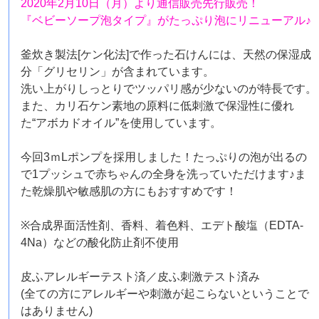
2020年2月10日（月）より通信販売先行販売！
『ベビーソープ泡タイプ』がたっぷり泡にリニューアル♪
釜炊き製法[ケン化法]で作った石けんには、天然の保湿成
分「グリセリン」が含まれています。
洗い上がりしっとりでツッパリ感が少ないのが特長です。
また、カリ石ケン素地の原料に低刺激で保湿性に優れ
た“アボカドオイル”を使用しています。
今回3ｍLポンプを採用しました！たっぷりの泡が出るの
で1プッシュで赤ちゃんの全身を洗っていただけます♪ま
た乾燥肌や敏感肌の方にもおすすめです！
※合成界面活性剤、香料、着色料、エデト酸塩（EDTA-
4Na）などの酸化防止剤不使用
皮ふアレルギーテスト済／皮ふ刺激テスト済み
(全ての方にアレルギーや刺激が起こらないということで
はありません)