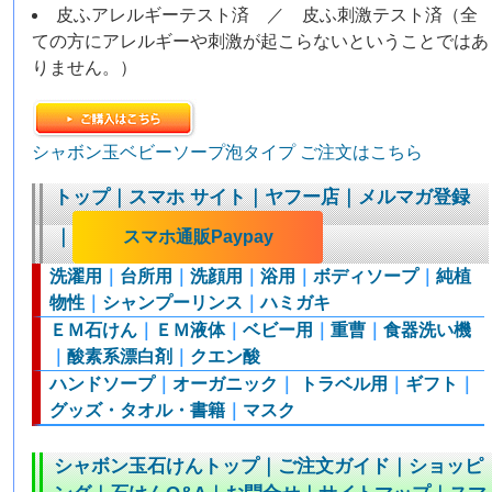
皮ふアレルギーテスト済 ／ 皮ふ刺激テスト済（全
ての方にアレルギーや刺激が起こらないということではあ
りません。）
シャボン玉ベビーソープ泡タイプ ご注文はこちら
トップ
｜
スマホ サイト
｜
ヤフー店
｜
メルマガ登録
｜
スマホ通販Paypay
洗濯用
｜
台所用
｜
洗顔用
｜
浴用
｜
ボディソープ
｜
純植
物性
｜
シャンプーリンス
｜
ハミガキ
ＥＭ石けん
｜
ＥＭ液体
｜
ベビー用
｜
重曹
｜
食器洗い機
｜
酸素系漂白剤
｜
クエン酸
ハンドソープ
｜
オーガニック
｜
トラベル用
｜
ギフト
｜
グッズ・タオル・書籍
｜
マスク
シャボン玉石けんトップ
｜
ご注文ガイド
｜
ショッピ