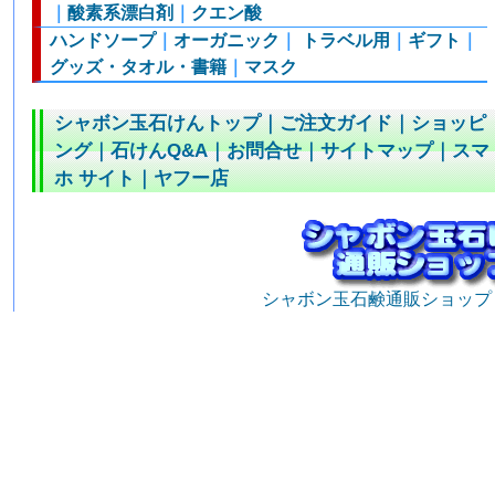
｜
酸素系漂白剤
｜
クエン酸
ハンドソープ
｜
オーガニック
｜
トラベル用
｜
ギフト
｜
グッズ・タオル・書籍
｜
マスク
シャボン玉石けんトップ
｜
ご注文ガイド
｜
ショッピ
ング
｜
石けんQ&A
｜
お問合せ
｜
サイトマップ
｜
スマ
ホ サイト
｜
ヤフー店
シャボン玉石鹸通販ショップ