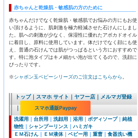
赤ちゃんと乾燥肌・敏感肌の方のために
赤ちゃんだけでなく乾燥肌・敏感肌でお悩みの方にもお使
い頂けるように、肌刺激を極力軽減させた石けんにしまし
た。肌への刺激が少なく、保湿性に優れたアボカドオイル
に着目し、原料に使用しています。体だけでなく顔にも使
え、普通の石けんでは肌がつっぱるという方におすすめで
す。特に泡タイプはキメ細かい泡が出てくるので、洗顔に
ぴったりです。
※
シャボン玉ベビーシリーズのご注文はこちらから
。
トップ
｜
スマホ サイト
｜
ヤフー店
｜
メルマガ登録
｜
スマホ通販Paypay
洗濯用
｜
台所用
｜
洗顔用
｜
浴用
｜
ボディソープ
｜
純植
物性
｜
シャンプーリンス
｜
ハミガキ
ＥＭ石けん
｜
ＥＭ液体
｜
ベビー用
｜
重曹
｜
食器洗い機